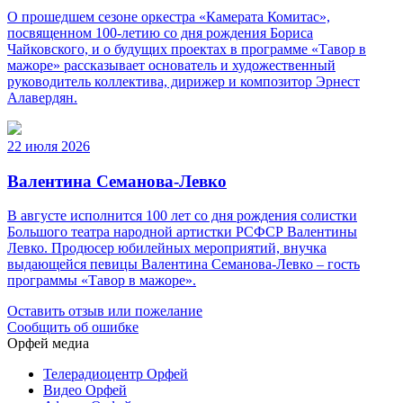
О прошедшем сезоне оркестра «Камерата Комитас»,
посвященном 100-летию со дня рождения Бориса
Чайковского, и о будущих проектах в программе «Тавор в
мажоре» рассказывает основатель и художественный
руководитель коллектива, дирижер и композитор Эрнест
Алавердян.
22 июля 2026
Валентина Семанова-Левко
В августе исполнится 100 лет со дня рождения солистки
Большого театра народной артистки РСФСР Валентины
Левко. Продюсер юбилейных мероприятий, внучка
выдающейся певицы Валентина Семанова-Левко – гость
программы «Тавор в мажоре».
Оставить отзыв или пожелание
Сообщить об ошибке
Орфей медиа
Телерадиоцентр Орфей
Видео Орфей