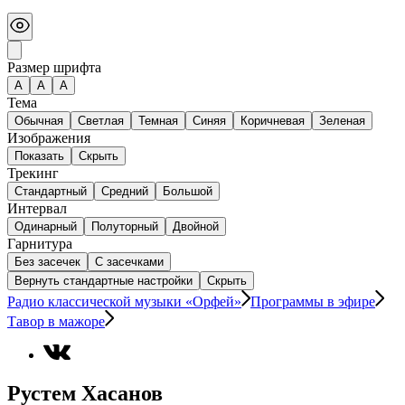
Размер шрифта
А
A
A
Тема
Обычная
Светлая
Темная
Синяя
Коричневая
Зеленая
Изображения
Показать
Скрыть
Трекинг
Стандартный
Средний
Большой
Интервал
Одинарный
Полуторный
Двойной
Гарнитура
Без засечек
С засечками
Вернуть стандартные настройки
Скрыть
Радио классической музыки «Орфей»
Программы в эфире
Тавор в мажоре
Рустем Хасанов