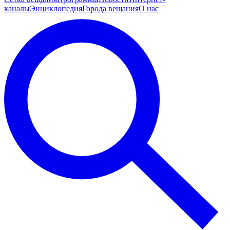
каналы
Энциклопедия
Города вещания
О нас