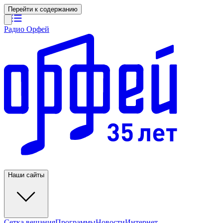
Перейти к содержанию
Радио Орфей
Наши сайты
Сетка вещания
Программы
Новости
Интернет-