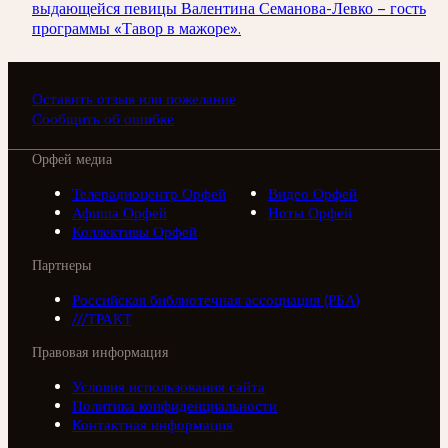
выдающейся певицы Валентина Семанова-Левко – гость
программы «Тавор в мажоре».
Оставить отзыв или пожелание
Сообщить об ошибке
Орфей медиа
Телерадиоцентр Орфей
Видео Орфей
Афиша Орфей
Ноты Орфей
Коллективы Орфей
Партнеры
Российская библиотечная ассоциация (РБА)
///ТРАКТ
Правовая информация
Условия использования сайта
Политика конфиденциальности
Контактная информация