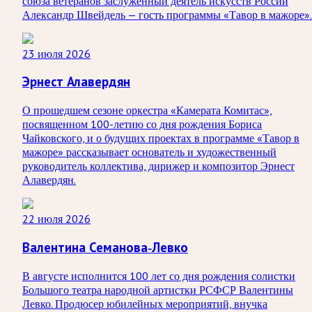
союза ветеранов заслуженный деятель искусств России
Александр Швейдель — гость программы «Тавор в мажоре».
23 июля 2026
Эрнест Алавердян
О прошедшем сезоне оркестра «Камерата Комитас»,
посвященном 100-летию со дня рождения Бориса
Чайковского, и о будущих проектах в программе «Тавор в
мажоре» рассказывает основатель и художественный
руководитель коллектива, дирижер и композитор Эрнест
Алавердян.
22 июля 2026
Валентина Семанова-Левко
В августе исполнится 100 лет со дня рождения солистки
Большого театра народной артистки РСФСР Валентины
Левко. Продюсер юбилейных мероприятий, внучка