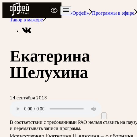
Радио Орфей
Радио классической музыки «Орфей»
Программы в эфире
Тавор в мажоре
Екатерина
Шелухина
14 сентября 2018
В соответствии с требованиями
РАО
нельзя ставить на пауз
и перематывать записи программ.
Искусствовед Екатерина Шелухина — о сборнике