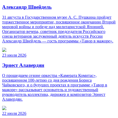
Александр Швейдель
31 августа в Государственном музее А. С. Пушкина пройдет
торжественное мероприятие, посвященное окончанию Второй
мировой войны и победе над милитаристской Японией.
Организатор вечера, советник председателя Российского
союза ветеранов заслуженный деятель искусств России
Александр Швейдель — гость программы «Тавор в мажоре».
23 июля 2026
Эрнест Алавердян
О прошедшем сезоне оркестра «Камерата Комитас»,
посвященном 100-летию со дня рождения Бориса
Чайковского, и о будущих проектах в программе «Тавор в
мажоре» рассказывает основатель и художественный
руководитель коллектива, дирижер и композитор Эрнест
Алавердян.
22 июля 2026