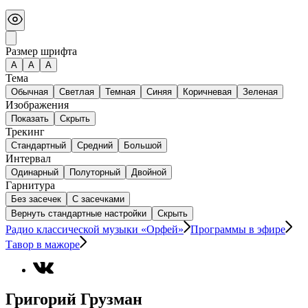
Размер шрифта
А
A
A
Тема
Обычная
Светлая
Темная
Синяя
Коричневая
Зеленая
Изображения
Показать
Скрыть
Трекинг
Стандартный
Средний
Большой
Интервал
Одинарный
Полуторный
Двойной
Гарнитура
Без засечек
С засечками
Вернуть стандартные настройки
Скрыть
Радио классической музыки «Орфей»
Программы в эфире
Тавор в мажоре
Григорий Грузман