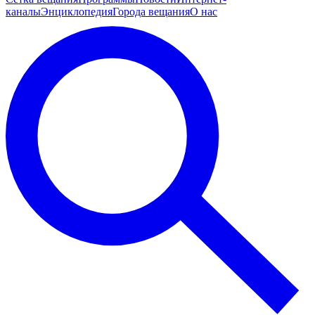
каналы
Энциклопедия
Города вещания
О нас