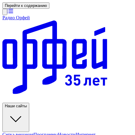
Перейти к содержанию
Радио Орфей
Наши сайты
Сетка вещания
Программы
Новости
Интернет-