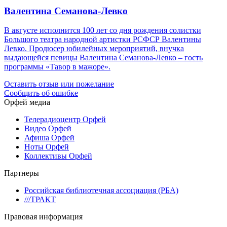
Валентина Семанова-Левко
В августе исполнится 100 лет со дня рождения солистки
Большого театра народной артистки РСФСР Валентины
Левко. Продюсер юбилейных мероприятий, внучка
выдающейся певицы Валентина Семанова-Левко – гость
программы «Тавор в мажоре».
Оставить отзыв или пожелание
Сообщить об ошибке
Орфей медиа
Телерадиоцентр Орфей
Видео Орфей
Афиша Орфей
Ноты Орфей
Коллективы Орфей
Партнеры
Российская библиотечная ассоциация (РБА)
///ТРАКТ
Правовая информация