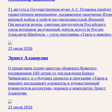
31 августа в Государственном музее А. С. Пушкина пройдет
торжественное мероприятие, посвященное окончанию Втор
мировой войны и победе над милитаристской Японией.
Организатор вечера, советник председателя Российского
союза ветеранов заслуженный деятель искусств России
Александр Швейдель — гость программы «Тавор в мажоре».
23 июля 2026
Эрнест Алавердян
О прошедшем сезоне оркестра «Камерата Комитас»,
посвященном 100-летию со дня рождения Бориса
Чайковского, и о будущих проектах в программе «Тавор в
мажоре» рассказывает основатель и художественный
руководитель коллектива, дирижер и композитор Эрнест
Алавердян.
22 июля 2026