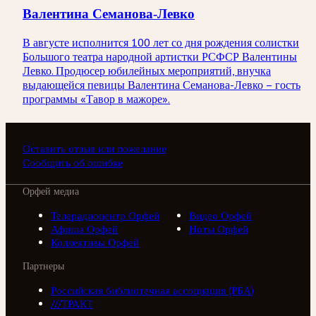
Валентина Семанова-Левко
В августе исполнится 100 лет со дня рождения солистки
Большого театра народной артистки РСФСР Валентины
Левко. Продюсер юбилейных мероприятий, внучка
выдающейся певицы Валентина Семанова-Левко – гость
программы «Тавор в мажоре».
Оставить отзыв или пожелание
Сообщить об ошибке
Орфей медиа
Телерадиоцентр Орфей
Видео Орфей
Афиша Орфей
Ноты Орфей
Коллективы Орфей
Партнеры
Российская библиотечная ассоциация (РБА)
///ТРАКТ