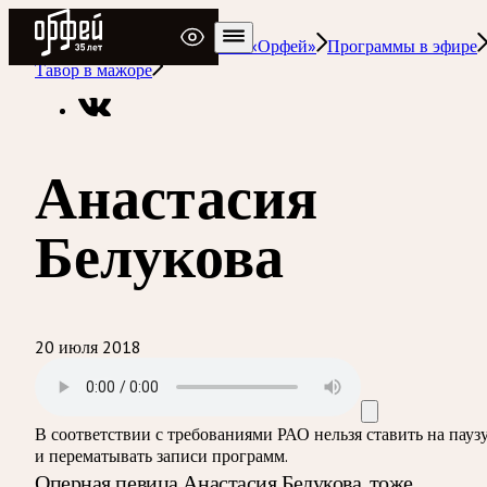
Радио Орфей
Радио классической музыки «Орфей»
Программы в эфире
Тавор в мажоре
Анастасия
Белукова
20 июля 2018
В соответствии с требованиями
РАО
нельзя ставить на пауз
и перематывать записи программ.
Оперная певица Анастасия Белукова, тоже