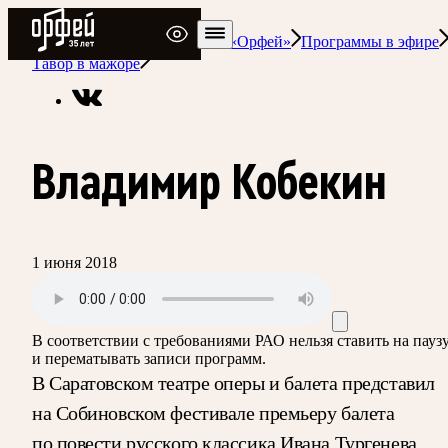
Радио Орфей
Радио классической музыки «Орфей»
Программы в эфире
Тавор в мажоре
Владимир Кобекин
1 июня 2018
В соответствии с требованиями
РАО
нельзя ставить на пауз
и перематывать записи программ.
В Саратовском театре оперы и балета представил
на Собиновском фестивале премьеру балета
по повести русского классика Ивана Тургенева