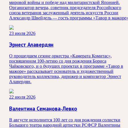
мировой войны и победе над милитаристской Японией.
Организатор вечера, советник председателя Российского
союза ветеранов заслуженный деятель искусств России
Александр Швейдель — гость программы «Тавор в мажоре»
23 июля 2026
Эрнест Алавердян
О прошедшем сезоне оркестра «Камерата Комитас»,
посвященном 100-летию со дня рождения Бориса
Чайковского, и о будущих проектах в программе «Тавор в
мажоре» рассказывает основатель и художественный
руководитель коллектива, дирижер и композитор Эрнест
Алавердян.
22 июля 2026
Валентина Семанова-Левко
В августе исполнится 100 лет со дня рождения солистки
Большого театра народной артистки РСФСР Валентины