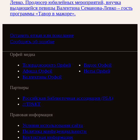
Левко. Продюсер юбилейных мероприятий, внучка
выдающейся певицы Валентина Семанова-Левко – гость
программы «Тавор в мажоре».
Оставить отзыв или пожелание
Сообщить об ошибке
Орфей медиа
Телерадиоцентр Орфей
Видео Орфей
Афиша Орфей
Ноты Орфей
Коллективы Орфей
Партнеры
Российская библиотечная ассоциация (РБА)
///ТРАКТ
Правовая информация
Условия использования сайта
Политика конфиденциальности
Контактная информация