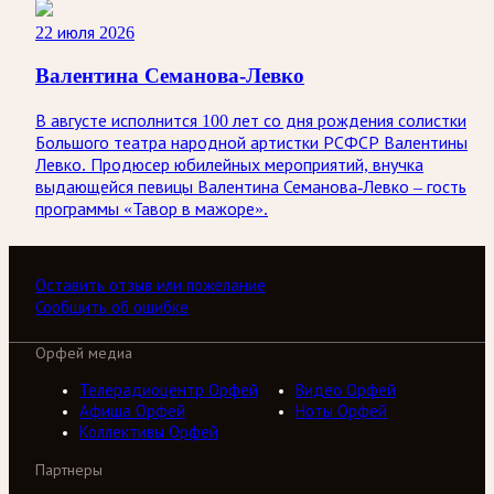
22 июля 2026
Валентина Семанова-Левко
В августе исполнится 100 лет со дня рождения солистки
Большого театра народной артистки РСФСР Валентины
Левко. Продюсер юбилейных мероприятий, внучка
выдающейся певицы Валентина Семанова-Левко – гость
программы «Тавор в мажоре».
Оставить отзыв или пожелание
Сообщить об ошибке
Орфей медиа
Телерадиоцентр Орфей
Видео Орфей
Афиша Орфей
Ноты Орфей
Коллективы Орфей
Партнеры