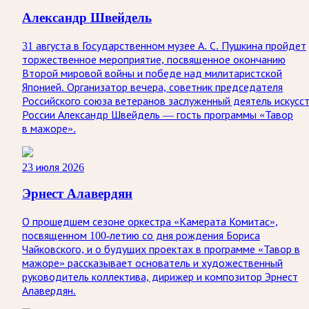
Александр Швейдель
31 августа в Государственном музее А. С. Пушкина пройдет
торжественное мероприятие, посвященное окончанию
Второй мировой войны и победе над милитаристской
Японией. Организатор вечера, советник председателя
Российского союза ветеранов заслуженный деятель искусс
России Александр Швейдель — гость программы «Тавор
в мажоре».
23 июля 2026
Эрнест Алавердян
О прошедшем сезоне оркестра «Камерата Комитас»,
посвященном 100-летию со дня рождения Бориса
Чайковского, и о будущих проектах в программе «Тавор в
мажоре» рассказывает основатель и художественный
руководитель коллектива, дирижер и композитор Эрнест
Алавердян.