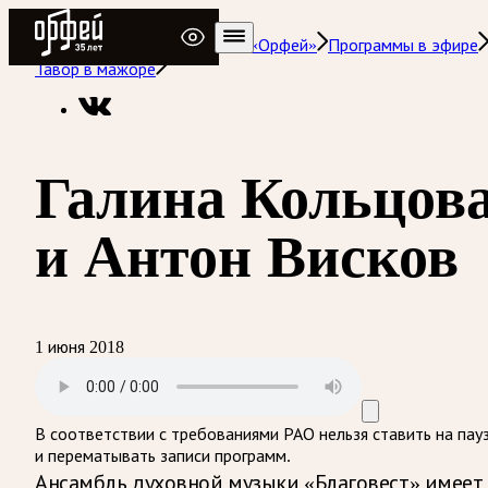
Радио Орфей
Радио классической музыки «Орфей»
Программы в эфире
Тавор в мажоре
Галина Кольцов
и Антон Висков
1 июня 2018
В соответствии с требованиями
РАО
нельзя ставить на пау
и перематывать записи программ.
Ансамбль духовной музыки «Благовест» имеет