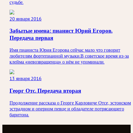
судьбе.
20 января 2016
Забытые имена: пианист Юрий Егоров.
Передача первая
Имя пианиста Юрия Егорова сейчас мало что говорит
любителям фортепианной музыки.В советское время из-за
клейма «невозвращенца» о нём не упоминали.
13 января 2016
Георг Отс. Передача вторая
Продолжение рассказа о Георге Карловиче Отсе, эстонском
эстрадном и оперном певце и обладателе потрясающего
баритона.