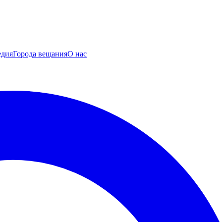
едия
Города вещания
О нас