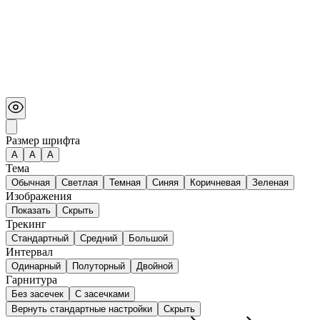
Размер шрифта
А
A
A
Тема
Обычная
Светлая
Темная
Синяя
Коричневая
Зеленая
Изображения
Показать
Скрыть
Трекинг
Стандартный
Средний
Большой
Интервал
Одинарный
Полуторный
Двойной
Гарнитура
Без засечек
С засечками
Вернуть стандартные настройки
Скрыть