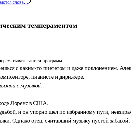
чаются слова…
ническим темпераментом
 перематывать записи программ.
аешься с каким-то пиететом и даже поклонением. Але
омпозиторе, пианисте и дирижёре.
связана с музыкой…
ороде Лоренс в США.
дьбой, и он упорно шел по избранному пути, невзирая
зыки. Однако отец, считавший музыку пустой забавой, 