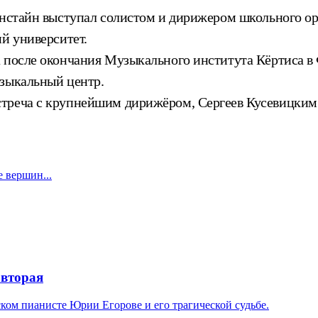
ернстайн выступал солистом и дирижером школьного о
й университет.
 после окончания Музыкального института Кёртиса в 
узыкальный центр.
стреча с крупнейшим дирижёром, Сергеев Кусевицки
 вершин...
 вторая
ком пианисте Юрии Егорове и его трагической судьбе.