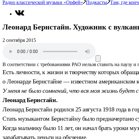
Радио классической музыки «Орфей»
Подкасты
Там, где кон
Леонард Бернстайн. Художник с вулка
2 сентября 2015
В соответствии с требованиями
РАО
нельзя ставить на паузу и
Есть личности, к жизни и творчеству которых обращ
о Леонарде Бернстайне — известном американском к
У меня не было сомнений, что вся моя жизнь будет 
Леонард Бернстайн.
Леонард Бернстайн родился 25 августа 1918 года в г
Стать музыкантом Бернстайну было предначертано су
Когда мальчику было 11 лет, он начал брать уроки му
зарабатывать деньги на обучение.