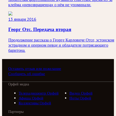
клейма «невозвращенца» о нём не упоминали.
13 января 2016
Георг Отс. Передача вторая
Продолжение рассказа о Георге Карловиче Отсе, эстонском
эстрадном и оперном певце и обладателе потрясающего
баритона.
Оставить отзыв или пожелание
Сообщить об ошибке
Орфей медиа
Телерадиоцентр Орфей
Видео Орфей
Афиша Орфей
Ноты Орфей
Коллективы Орфей
Партнеры