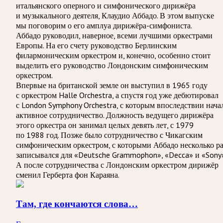
итальянского оперного и симфонического дирижёра
и музыкального деятеля, Клаудио Аббадо. В этом выпуске
мы поговорим о его амплуа дирижёра-симфониста.
Аббадо руководил, наверное, всеми лучшими оркестрами
Европы. На его счету руководство Берлинским
филармоническим оркестром и, конечно, особенно стоит
выделить его руководство Лондонским симфоническим
оркестром.
Впервые на британской земле он выступил в 1965 году
с оркестром Halle Orchestra, а спустя год уже дебютировал
с London Symphony Orchestra, с которым впоследствии нача
активное сотрудничество. Должность ведущего дирижёра
этого оркестра он занимал целых девять лет, с 1979
по 1988 год. Позже было сотрудничество с Чикагским
симфоническим оркестром, с которыми Аббадо несколько ра
записывался для «Deutsche Grammophon», «Decca» и «Sony»
А после сотрудничества с Лондонским оркестром дирижёр
сменил Герберта фон Караяна.
Там, где кончаются слова…