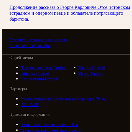
Продолжение рассказа о Георге Карловиче Отсе, эстонском
эстрадном и оперном певце и обладателе потрясающего
баритона.
Оставить отзыв или пожелание
Сообщить об ошибке
Орфей медиа
Телерадиоцентр Орфей
Видео Орфей
Афиша Орфей
Ноты Орфей
Коллективы Орфей
Партнеры
Российская библиотечная ассоциация (РБА)
///ТРАКТ
Правовая информация
Условия использования сайта
Политика конфиденциальности