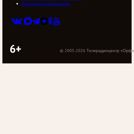
Контактная информация
6+
©
2005
-
2026
Телерадиоцентр «Орф