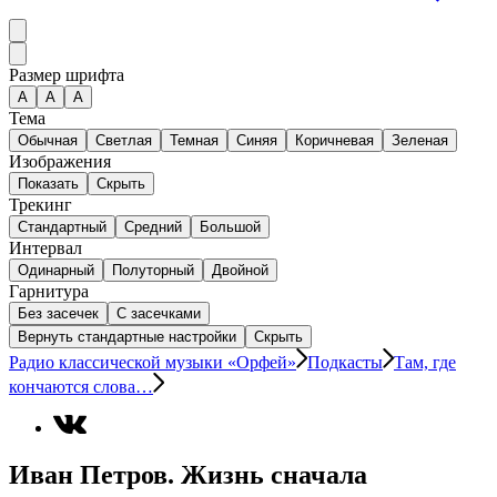
Размер шрифта
А
A
A
Тема
Обычная
Светлая
Темная
Синяя
Коричневая
Зеленая
Изображения
Показать
Скрыть
Трекинг
Стандартный
Средний
Большой
Интервал
Одинарный
Полуторный
Двойной
Гарнитура
Без засечек
С засечками
Вернуть стандартные настройки
Скрыть
Радио классической музыки «Орфей»
Подкасты
Там, где
кончаются слова…
Иван Петров. Жизнь сначала