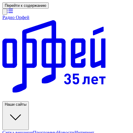
Перейти к содержанию
Радио Орфей
Наши сайты
Сетка вещания
Программы
Новости
Интернет-