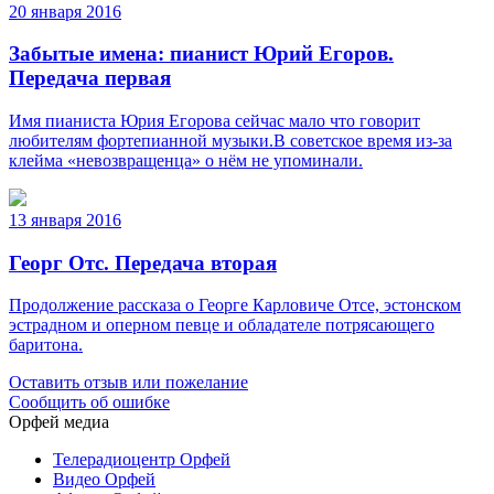
20 января 2016
Забытые имена: пианист Юрий Егоров.
Передача первая
Имя пианиста Юрия Егорова сейчас мало что говорит
любителям фортепианной музыки.В советское время из-за
клейма «невозвращенца» о нём не упоминали.
13 января 2016
Георг Отс. Передача вторая
Продолжение рассказа о Георге Карловиче Отсе, эстонском
эстрадном и оперном певце и обладателе потрясающего
баритона.
Оставить отзыв или пожелание
Сообщить об ошибке
Орфей медиа
Телерадиоцентр Орфей
Видео Орфей