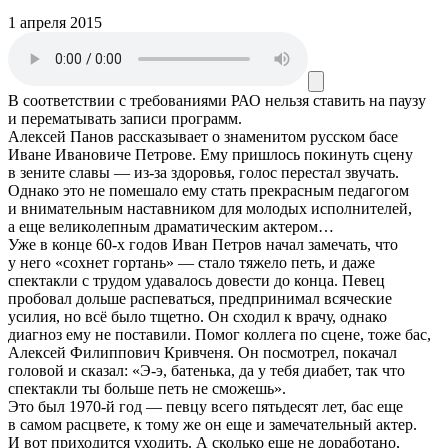
1 апреля 2015
В соответствии с требованиями
РАО
нельзя ставить на паузу
и перематывать записи программ.
Алексей Панов рассказывает о знаменитом русском басе
Иване Ивановиче Петрове. Ему пришлось покинуть сцену
в зените славы — из-за здоровья, голос перестал звучать.
Однако это не помешало ему стать прекрасным педагогом
и внимательным наставником для молодых исполнителей,
а еще великолепным драматическим актером…
Уже в конце 60-х годов Иван Петров начал замечать, что
у него «сохнет гортань» — стало тяжело петь, и даже
спектакли с трудом удавалось довести до конца. Певец
пробовал дольше распеваться, предпринимал всяческие
усилия, но всё было тщетно. Он сходил к врачу, однако
диагноз ему не поставили. Помог коллега по сцене, тоже бас,
Алексей Филиппович Кривченя. Он посмотрел, покачал
головой и сказал: «Э-э, батенька, да у тебя диабет, так что
спектакли ты больше петь не сможешь».
Это был 1970-й год — певцу всего пятьдесят лет, бас еще
в самом расцвете, к тому же он еще и замечательный актер.
И вот приходится уходить. А сколько еще не доработано,