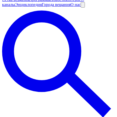
каналы
Энциклопедия
Города вещания
О нас