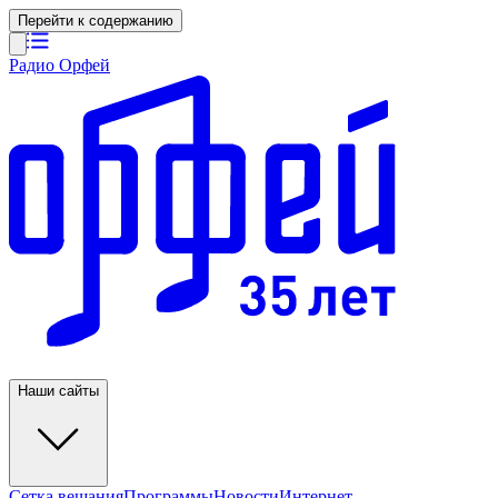
Перейти к содержанию
Радио Орфей
Наши сайты
Сетка вещания
Программы
Новости
Интернет-