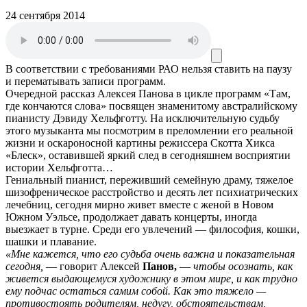
24 сентября 2014
В соответствии с требованиями
РАО
нельзя ставить на паузу
и перематывать записи программ.
Очередной рассказ Алексея Панова в цикле программ «Там,
где кончаются слова» посвящен знаменитому австралийскому
пианисту Дэвиду Хельфготту. На исключительную судьбу
этого музыканта мы посмотрим в преломлении его реальной
жизни и оскароносной картины режиссера Скотта Хикса
«Блеск», оставившей яркий след в сегодняшнем восприятии
истории Хельфготта…
Гениальный пианист, переживший семейную драму, тяжелое
шизофреническое расстройство и десять лет психиатрических
лечебниц, сегодня мирно живет вместе с женой в Новом
Южном Уэльсе, продолжает давать концерты, иногда
выезжает в турне. Среди его увлечений — философия, кошки,
шашки и плавание.
«Мне кажется, что его судьба очень важна и показательная
сегодня,
— говорит Алексей
Панов,
—
чтобы осознать, как
живется выдающемуся художнику в этом мире, и как трудно
ему подчас остаться самим собой. Как это тяжело —
противостоять родителям, недугу, обстоятельствам,