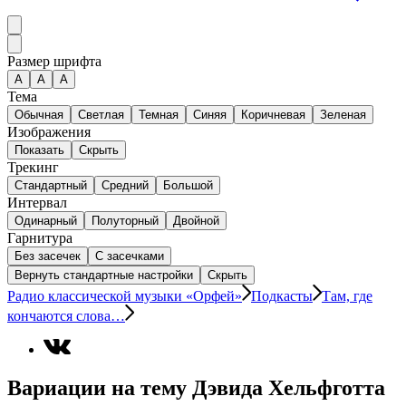
Размер шрифта
А
A
A
Тема
Обычная
Светлая
Темная
Синяя
Коричневая
Зеленая
Изображения
Показать
Скрыть
Трекинг
Стандартный
Средний
Большой
Интервал
Одинарный
Полуторный
Двойной
Гарнитура
Без засечек
С засечками
Вернуть стандартные настройки
Скрыть
Радио классической музыки «Орфей»
Подкасты
Там, где
кончаются слова…
Вариации на тему Дэвида Хельфготта