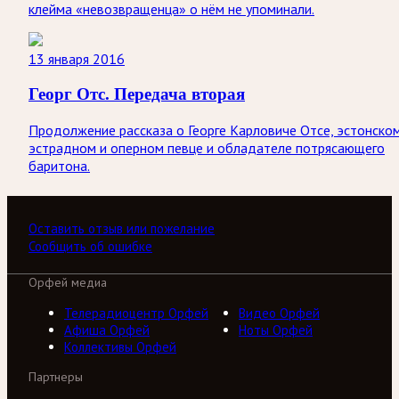
клейма «невозвращенца» о нём не упоминали.
13 января 2016
Георг Отс. Передача вторая
Продолжение рассказа о Георге Карловиче Отсе, эстонско
эстрадном и оперном певце и обладателе потрясающего
баритона.
Оставить отзыв или пожелание
Сообщить об ошибке
Орфей медиа
Телерадиоцентр Орфей
Видео Орфей
Афиша Орфей
Ноты Орфей
Коллективы Орфей
Партнеры