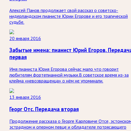
Алексей Панов продолжает свой рассказ о советско-
нидерландском пианисте Юрии Егорове и его трагической
судьбе.
20 января 2016
Забытые имена: пианист Юрий Егоров. Передач
первая
Имя пианиста Юрия Егорова сейчас мало что говорит
любителям фортепианной музыки.В советское время из-за
клейма «невозвращенца» о нём не упоминали.
13 января 2016
Георг Отс. Передача вторая
Продолжение рассказа о Георге Карловиче Отсе, эстонско
эстрадном и оперном певце и обладателе потрясающего