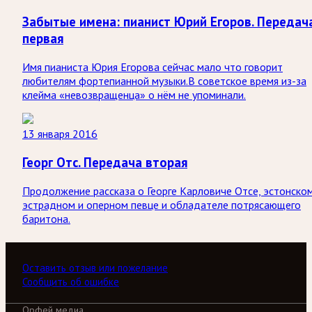
Забытые имена: пианист Юрий Егоров. Передач
первая
Имя пианиста Юрия Егорова сейчас мало что говорит
любителям фортепианной музыки.В советское время из-за
клейма «невозвращенца» о нём не упоминали.
13 января 2016
Георг Отс. Передача вторая
Продолжение рассказа о Георге Карловиче Отсе, эстонско
эстрадном и оперном певце и обладателе потрясающего
баритона.
Оставить отзыв или пожелание
Сообщить об ошибке
Орфей медиа