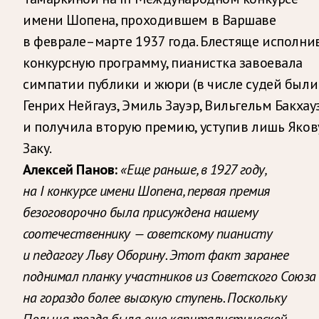
имени Шопена, проходившем в Варшаве
в феврале–марте 1937 года. Блестяще исполни
конкурсную программу, пианистка завоевала
симпатии публики и жюри (в числе судей были
Генрих Нейгауз, Эмиль Зауэр, Вильгельм Бакхау
и получила вторую премию, уступив лишь Яков
Заку.
Алексей Панов:
«Еще раньше, в 1927 году,
на I конкурсе имени Шопена, первая премия
безоговорочно была присуждена нашему
соотечественнику — советскому пианисту
и педагогу Льву Оборину. Этот факт заранее
поднимал планку участников из Советского Союза
на гораздо более высокую ступень. Поскольку
Польша тогда была еще капиталистической