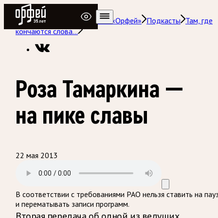
Радио Орфей
Радио классической музыки «Орфей»
Подкасты
Там, где
кончаются слова…
Роза Тамаркина —
на пике славы
22 мая 2013
В соответствии с требованиями
РАО
нельзя ставить на пау
и перематывать записи программ.
Вторая передача об одной из ведущих