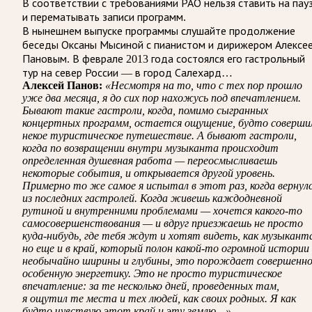
В соответствии с требованиями
РАО
нельзя ставить на пау
и перематывать записи программ.
В нынешнем выпуске программы слушайте продолжение
беседы Оксаны Мысиной с пианистом и дирижером Алексе
Пановым. В феврале 2013 года состоялся его гастрольный
тур на север России — в город Салехард…
Алексей Панов:
«Несмотря на то, что с тех пор прошло
уже два месяца, я до сих пор нахожусь под впечатлением.
Бывают такие гастроли, когда, помимо сыгранных
концертных программ, остается ощущение, будто соверши
некое туристическое путешествие. А бывают гастроли,
когда по возвращении внутри музыканта происходит
определенная душевная работа — переосмысливаешь
некоторые события, и открывается другой уровень.
Примерно то же самое я испытал в этот раз, когда вернул
из последних гастролей. Когда живешь каждодневной
рутиной и внутренними проблемами — хочется какого-то
самосовершенствования — и вдруг приезжаешь не просто
куда-нибудь, где тебя ждут и хотят видеть, как музыкант
но еще и в край, который полон какой-то огромной истории
необычайно ширины и глубины, это порождает совершенн
особенную энергетику. Это не просто туристическое
впечатление: за те несколько дней, проведенных там,
я ощутил те места и тех людей, как своих родных. Я как
будто чувствую этот край и эту землю…»