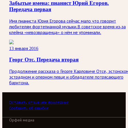
Забытые имена: пианист Юрий Егоров.
Передача первая
Имя пианиста Юрия Егорова сейчас мало что говорит
любителям фортепианной музыки.В советское время из-за
клейма «невозвращенца» о нём не упоминали.
13 января 2016
Георг Отс. Передача вторая
Продолжение рассказа о Георге Карловиче Отсе, эстонско
эстрадном и оперном певце и обладателе потрясающего
баритона.
Оставить отзыв или пожелание
Сообщить об ошибке
Орфей медиа