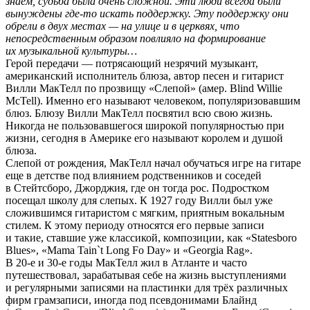
знаем, судьба была очень сложной. Эти люди всегда были
вынуждены где-то искать поддержку. Эту поддержку они
обрели в двух местах — на улице и в церквях, что
непосредственным образом повлияло на формирование
их музыкальной культуры…
Герой передачи — потрясающий незрячий музыкант,
американский исполнитель блюза, автор песен и гитарист
Вилли МакТелл по прозвищу «Слепой» (амер. Blind Willie
McTell). Именно его называют человеком, популяризовавшим
блюз. Блюзу Вилли МакТелл посвятил всю свою жизнь.
Никогда не пользовавшегося широкой популярностью при
жизни, сегодня в Америке его называют королем и душой
блюза.
Слепой от рождения, МакТелл начал обучаться игре на гитаре
еще в детстве под влиянием родственников и соседей
в Стейтсборо, Джорджия, где он тогда рос. Подростком
посещал школу для слепых. К 1927 году Вилли был уже
сложившимся гитаристом с мягким, приятным вокальным
стилем. К этому периоду относятся его первые записи
и такие, ставшие уже классикой, композиции, как «Statesboro
Blues», «Mama Tain`t Long Fo Day» и «Georgia Rag».
В 20-е и 30-е годы МакТелл жил в Атланте и часто
путешествовал, зарабатывая себе на жизнь выступлениями
и регулярными записями на пластинки для трёх различных
фирм грамзаписи, иногда под псевдонимами Блайнд