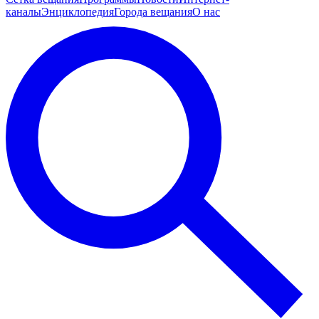
каналы
Энциклопедия
Города вещания
О нас