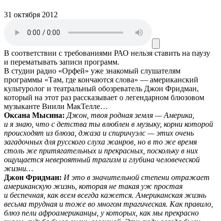
31 октября 2012
В соответствии с требованиями
РАО
нельзя ставить на паузу
и перематывать записи программ.
В студии радио «Орфей» уже знакомый слушателям
программы «Там, где кончаются слова» — американский
культуролог и театральный обозреватель Джон Фридман,
который на этот раз рассказывает о легендарном блюзовом
музыканте Виили МакТелле…
Оксана Мысина:
Джон, твоя родная земля — Америка,
и я знаю, что с детства ты влюблен в музыку, корни которой
происходят из блюза, джаза и спиричуэлс — этих очень
загадочных для русского слуха жанров, но в то же время
столь же притягательных и прекрасных, поскольку в них
ощущается невероятный трагизм и глубина человеческой
жизни…
Джон Фридман:
И это в значительной степени отражает
американскую жизнь, которая не такая уж простая
и беспечная, как всем всегда кажется. Американская жизнь
весьма трудная и тоже во многом трагическая. Как правило,
блюз пели афроамериканцы, у которых, как мы прекрасно