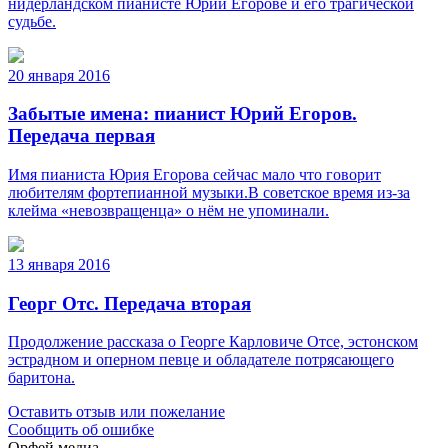
нидерландском пианисте Юрии Егорове и его трагической
судьбе.
20 января 2016
Забытые имена: пианист Юрий Егоров.
Передача первая
Имя пианиста Юрия Егорова сейчас мало что говорит
любителям фортепианной музыки.В советское время из-за
клейма «невозвращенца» о нём не упоминали.
13 января 2016
Георг Отс. Передача вторая
Продолжение рассказа о Георге Карловиче Отсе, эстонском
эстрадном и оперном певце и обладателе потрясающего
баритона.
Оставить отзыв или пожелание
Сообщить об ошибке
Орфей медиа