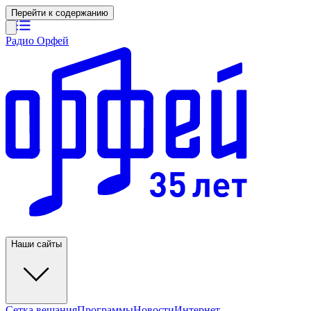
Перейти к содержанию
Радио Орфей
Наши сайты
Сетка вещания
Программы
Новости
Интернет-