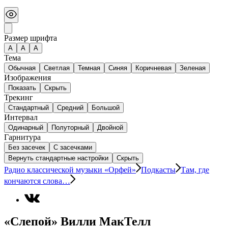
Размер шрифта
А
A
A
Тема
Обычная
Светлая
Темная
Синяя
Коричневая
Зеленая
Изображения
Показать
Скрыть
Трекинг
Стандартный
Средний
Большой
Интервал
Одинарный
Полуторный
Двойной
Гарнитура
Без засечек
С засечками
Вернуть стандартные настройки
Скрыть
Радио классической музыки «Орфей»
Подкасты
Там, где
кончаются слова…
«Слепой» Вилли МакТелл