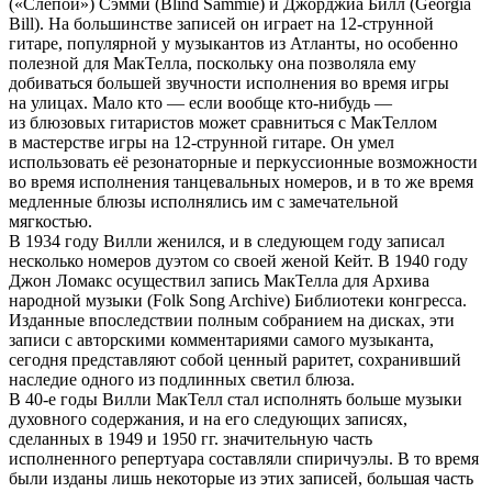
(«Слепой») Сэмми (Blind Sammie) и Джорджиа Билл (Georgia
Bill). На большинстве записей он играет на 12-струнной
гитаре, популярной у музыкантов из Атланты, но особенно
полезной для МакТелла, поскольку она позволяла ему
добиваться большей звучности исполнения во время игры
на улицах. Мало кто — если вообще кто-нибудь —
из блюзовых гитаристов может сравниться с МакТеллом
в мастерстве игры на 12-струнной гитаре. Он умел
использовать её резонаторные и перкуссионные возможности
во время исполнения танцевальных номеров, и в то же время
медленные блюзы исполнялись им с замечательной
мягкостью.
В 1934 году Вилли женился, и в следующем году записал
несколько номеров дуэтом со своей женой Кейт. В 1940 году
Джон Ломакс осуществил запись МакТелла для Архива
народной музыки (Folk Song Archive) Библиотеки конгресса.
Изданные впоследствии полным собранием на дисках, эти
записи с авторскими комментариями самого музыканта,
сегодня представляют собой ценный раритет, сохранивший
наследие одного из подлинных светил блюза.
В 40-е годы Вилли МакТелл стал исполнять больше музыки
духовного содержания, и на его следующих записях,
сделанных в 1949 и 1950 гг. значительную часть
исполненного репертуара составляли спиричуэлы. В то время
были изданы лишь некоторые из этих записей, большая часть