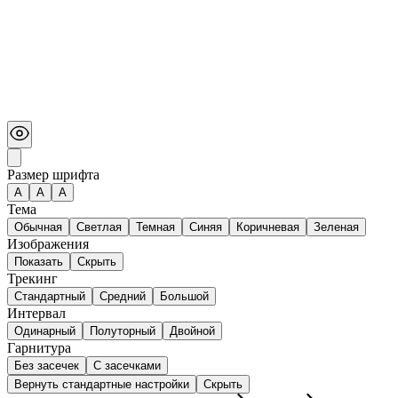
Размер шрифта
А
A
A
Тема
Обычная
Светлая
Темная
Синяя
Коричневая
Зеленая
Изображения
Показать
Скрыть
Трекинг
Стандартный
Средний
Большой
Интервал
Одинарный
Полуторный
Двойной
Гарнитура
Без засечек
С засечками
Вернуть стандартные настройки
Скрыть