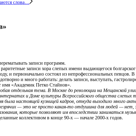
чаются слова…
в»
 перематывать записи программ.
 раритетные записи хора слепых имени выдающегося болгарско
ду, и первоначально состоял из непрофессиональных певцов. В 
отворно и много работать: делать записи, выступать, гастролир
ет имя «Академик Петко Стайнов».
обая отдельная тема. В Москве до революции на Мещанской улиц
 интернатах и Доме культуры Всероссийского общества слепых 
мя была настоящей кузницей кадров, откуда выходило много акт
езрячих — это не просто какая-то отдушина для людей — нет, э
разования, которые позволяют им впоследствии заниматься муз
еланные коллективом в конце 90-х — начале 2000-х годов.