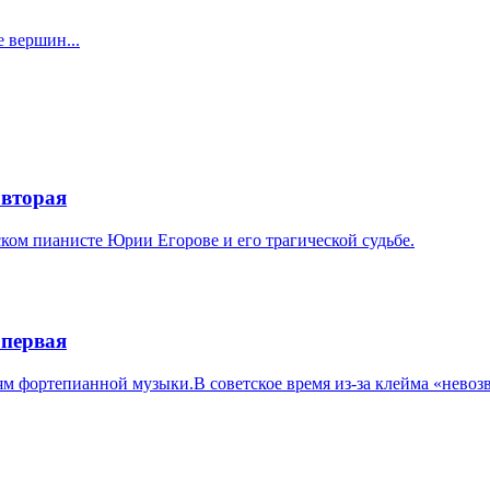
 вершин...
 вторая
ком пианисте Юрии Егорове и его трагической судьбе.
 первая
м фортепианной музыки.В советское время из-за клейма «невоз