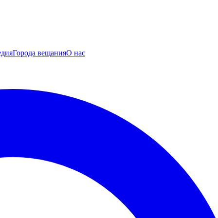
едия
Города вещания
О нас