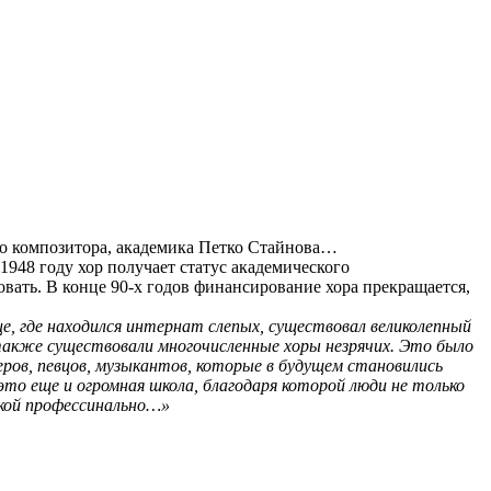
го композитора, академика Петко Стайнова…
1948 году хор получает статус академического
овать. В конце 90-х годов финансирование хора прекращается,
е, где находился интернат слепых, существовал великолепный
также существовали многочисленные хоры незрячих. Это было
еров, певцов, музыкантов, которые в будущем становились
то еще и огромная школа, благодаря которой люди не только
ыкой профессинально…»