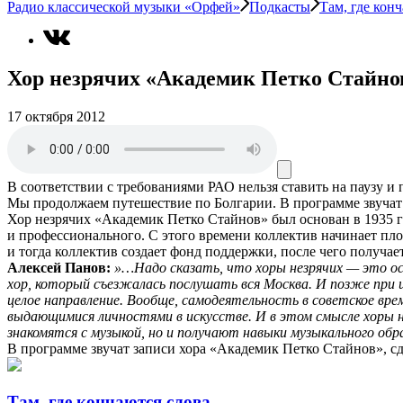
Радио классической музыки «Орфей»
Подкасты
Там, где кон
Хор незрячих «Академик Петко Стайно
17 октября 2012
В соответствии с требованиями
РАО
нельзя ставить на паузу и
Мы продолжаем путешествие по Болгарии. В программе звучат
Хор незрячих «Академик Петко Стайнов» был основан в 1935 го
и профессионального. С этого времени коллектив начинает плод
и тогда коллектив создает фонд поддержки, после чего получа
Алексей Панов:
»…Надо сказать, что хоры незрячих — это ос
хор, который съезжалась послушать вся Москва. И позже при
целое направление. Вообще, самодеятельность в советское вре
выдающимися личностями в искусстве. И в этом смысле хоры н
знакомятся с музыкой, но и получают навыки музыкального об
В программе звучат записи хора «Академик Петко Стайнов», сд
Там, где кончаются слова…