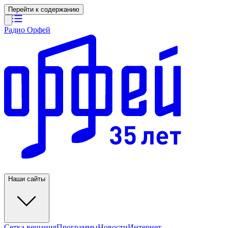
Перейти к содержанию
Радио Орфей
Наши сайты
Сетка вещания
Программы
Новости
Интернет-