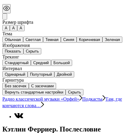
Размер шрифта
А
A
A
Тема
Обычная
Светлая
Темная
Синяя
Коричневая
Зеленая
Изображения
Показать
Скрыть
Трекинг
Стандартный
Средний
Большой
Интервал
Одинарный
Полуторный
Двойной
Гарнитура
Без засечек
С засечками
Вернуть стандартные настройки
Скрыть
Радио классической музыки «Орфей»
Подкасты
Там, где
кончаются слова…
Кэтлин Ферриер. Послесловие