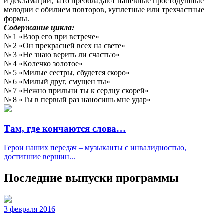
и декламации, зато преобладают напевные простодушные
мелодии с обилием повторов, куплетные или трехчастные
формы.
Содержание цикла:
№ 1 «Взор его при встрече»
№ 2 «Он прекрасней всех на свете»
№ 3 «Не знаю верить ли счастью»
№ 4 «Колечко золотое»
№ 5 «Милые сестры, сбудется скоро»
№ 6 «Милый друг, смущен ты»
№ 7 «Нежно прильни ты к сердцу скорей»
№ 8 «Ты в первый раз наносишь мне удар»
Там, где кончаются слова…
Герои наших передач – музыканты с инвалидностью,
достигшие вершин...
Последние выпуски программы
3 февраля 2016