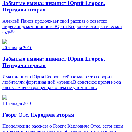
Забытые имена: пианист Юрий Егоров.
Передача вторая
Алексей Панов продолжает свой рассказ о советско-
нидерландском пианисте Юрии Егорове и его трагической
судьбе.
20 января 2016
Забытые имена: пианист Юрий Егоров.
Передача первая
Имя пианиста Юрия Егорова сейчас мало что говорит
любителям фортепианной музыки.В советское время из-за
клейма «невозвращенца» о нём не упоминали.
13 января 2016
Георг Отс. Передача вторая
Продолжение рассказа о Георге Карловиче Отсе, эстонском
эстрадном и оперном певце и обладателе потрясающего