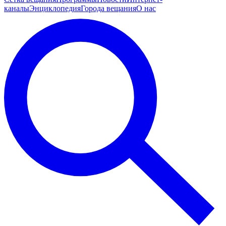
каналы
Энциклопедия
Города вещания
О нас