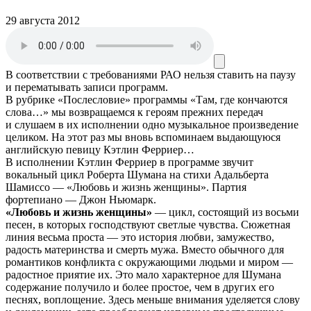
29 августа 2012
В соответствии с требованиями
РАО
нельзя ставить на паузу
и перематывать записи программ.
В рубрике «Послесловие» программы «Там, где кончаются
слова…» мы возвращаемся к героям прежних передач
и слушаем в их исполнении одно музыкальное произведение
целиком. На этот раз мы вновь вспоминаем выдающуюся
английскую певицу Кэтлин Ферриер…
В исполнении Кэтлин Ферриер в программе звучит
вокальный цикл Роберта Шумана на стихи Адальберта
Шамиссо — «Любовь и жизнь женщины». Партия
фортепиано — Джон Ньюмарк.
«Любовь и жизнь женщины»
— цикл, состоящий из восьми
песен, в которых господствуют светлые чувства. Сюжетная
линия весьма проста — это история любви, замужество,
радость материнства и смерть мужа. Вместо обычного для
романтиков конфликта с окружающими людьми и миром —
радостное приятие их. Это мало характерное для Шумана
содержание получило и более простое, чем в других его
песнях, воплощение. Здесь меньше внимания уделяется слову