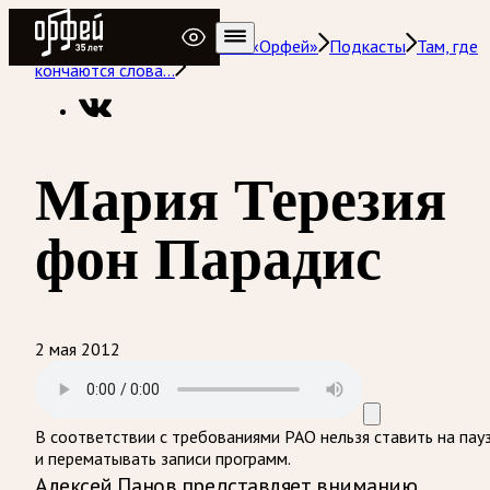
Радио Орфей
Радио классической музыки «Орфей»
Подкасты
Там, где
кончаются слова…
Мария Терезия
фон Парадис
2 мая 2012
В соответствии с требованиями
РАО
нельзя ставить на пау
и перематывать записи программ.
Алексей Панов представляет вниманию