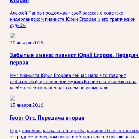
вторая
Алексей Панов продолжает свой рассказ о советско-
нидерландском пианисте Юрии Егорове и его трагической
судьбе.
20 января 2016
Забытые имена: пианист Юрий Егоров. Передач
первая
Имя пианиста Юрия Егорова сейчас мало что говорит
любителям фортепианной музыки.В советское время из-за
клейма «невозвращенца» о нём не упоминали.
13 января 2016
Георг Отс. Передача вторая
Продолжение рассказа о Георге Карловиче Отсе, эстонско
эстрадном и оперном певце и обладателе потрясающего