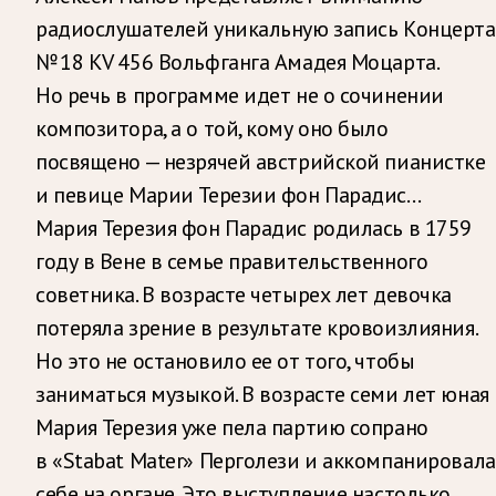
радиослушателей уникальную запись Концерта
№ 18 KV 456 Вольфганга Амадея Моцарта.
Но речь в программе идет не о сочинении
композитора, а о той, кому оно было
посвящено — незрячей австрийской пианистке
и певице Марии Терезии фон Парадис…
Мария Терезия фон Парадис родилась в 1759
году в Вене в семье правительственного
советника. В возрасте четырех лет девочка
потеряла зрение в результате кровоизлияния.
Но это не остановило ее от того, чтобы
заниматься музыкой. В возрасте семи лет юная
Мария Терезия уже пела партию сопрано
в «Stabat Mater» Перголези и аккомпанировала
себе на органе. Это выступление настолько