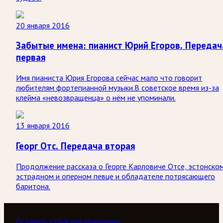
20 января 2016
Забытые имена: пианист Юрий Егоров. Передач
первая
Имя пианиста Юрия Егорова сейчас мало что говорит
любителям фортепианной музыки.В советское время из-за
клейма «невозвращенца» о нём не упоминали.
13 января 2016
Георг Отс. Передача вторая
Продолжение рассказа о Георге Карловиче Отсе, эстонско
эстрадном и оперном певце и обладателе потрясающего
баритона.
Оставить отзыв или пожелание