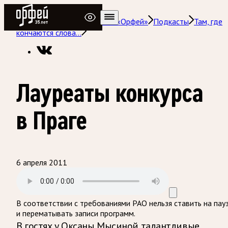
Радио Орфей
Радио классической музыки «Орфей»
Подкасты
Там, где
кончаются слова…
Лауреаты конкурса
в Праге
6 апреля 2011
В соответствии с требованиями
РАО
нельзя ставить на пау
и перематывать записи программ.
В гостях у Оксаны Мысиной талантливые