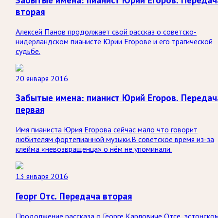
Забытые имена: пианист Юрий Егоров. Передач
вторая
Алексей Панов продолжает свой рассказ о советско-
нидерландском пианисте Юрии Егорове и его трагической
судьбе.
20 января 2016
Забытые имена: пианист Юрий Егоров. Передач
первая
Имя пианиста Юрия Егорова сейчас мало что говорит
любителям фортепианной музыки.В советское время из-за
клейма «невозвращенца» о нём не упоминали.
13 января 2016
Георг Отс. Передача вторая
Продолжение рассказа о Георге Карловиче Отсе, эстонско