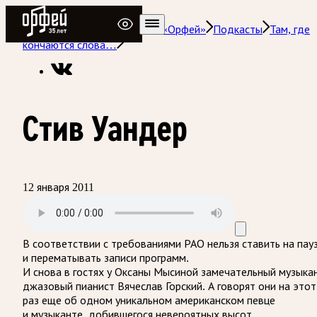
Радио Орфей
Радио классической музыки «Орфей»
Подкасты
Там, где
кончаются слова…
Стив Уандер
12 января 2011
В соответствии с требованиями
РАО
нельзя ставить на пау
и перематывать записи программ.
И снова в гостях у Оксаны Мысиной замечательный музыкан
джазовый пианист Вячеслав Горский. А говорят они на этот
раз еще об одном уникальном американском певце
и музыканте, добившегося невероятных высот