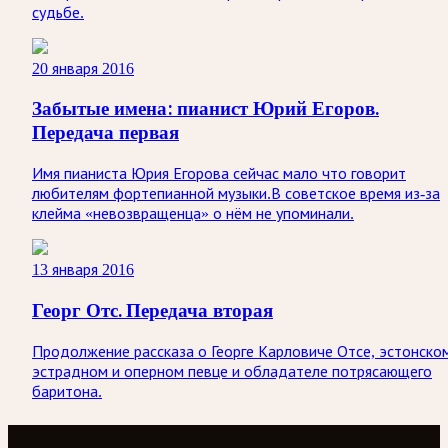
судьбе.
20 января 2016
Забытые имена: пианист Юрий Егоров.
Передача первая
Имя пианиста Юрия Егорова сейчас мало что говорит
любителям фортепианной музыки.В советское время из-за
клейма «невозвращенца» о нём не упоминали.
13 января 2016
Георг Отс. Передача вторая
Продолжение рассказа о Георге Карловиче Отсе, эстонско
эстрадном и оперном певце и обладателе потрясающего
баритона.