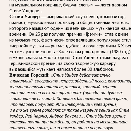
на музыкальном поприще, будучи слепым — легендарном
Стиве Уандере…
Стиви Уандер
— американский соул-певец, композитор,
пианист, музыкальный продюсер и общественный деятель,
которого называют одним из величайших музыкантов наше
времени. Он 25 раз получал премию «Грэмми», став одним
из музыкантов, фактически определивших популярные стил
«чер­ной» музыки — ритм-энд-блюз и соул середины XX ве
Его имя увековечено в «Зале славы рок-н-ролла» (1989 год)
и «Зале славы композиторов». Стив Уандер также лауреат
Гершвиновской премии. За свою творческую карьеру
выдающийся музыкант написал более 30 альбомов.
Вячеслав Горский:
«Стив Уандер действительно
уникальный, совершенно непревзойденный певец, композито
мультиинструменталист, человек, который играет
практически на всех инструментах (правда, на духовых
я пока еще не слышал). Хотелось бы помнить такой факт,
что человек получает 90% информации через зрение,
и в то же время рождаются такие незрячие гении как Стив
Уандер, Рей Чарльз, Андреа Бочелли… Стив Уандер зрение
потерял почти при рождении, он родился на месяц раньше
положенного срока, и его поместили в специальную