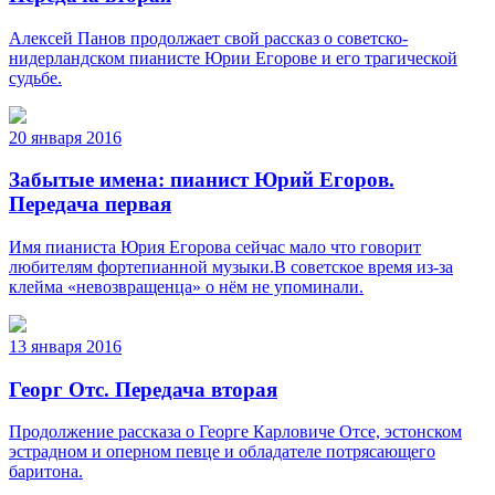
Алексей Панов продолжает свой рассказ о советско-
нидерландском пианисте Юрии Егорове и его трагической
судьбе.
20 января 2016
Забытые имена: пианист Юрий Егоров.
Передача первая
Имя пианиста Юрия Егорова сейчас мало что говорит
любителям фортепианной музыки.В советское время из-за
клейма «невозвращенца» о нём не упоминали.
13 января 2016
Георг Отс. Передача вторая
Продолжение рассказа о Георге Карловиче Отсе, эстонском
эстрадном и оперном певце и обладателе потрясающего
баритона.