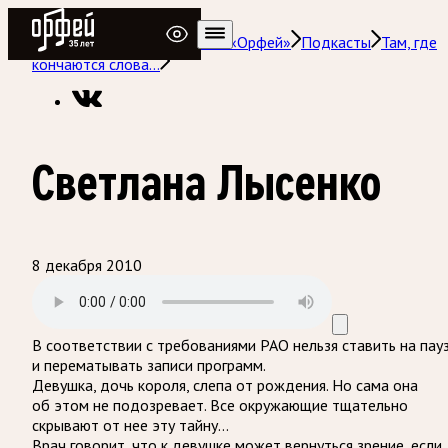
Радио Орфей
Радио классической музыки «Орфей»
Подкасты
Там, где
кончаются слова…
Светлана Лысенко
8 декабря 2010
В соответствии с требованиями
РАО
нельзя ставить на пау
и перематывать записи программ.
Девушка, дочь короля, слепа от рождения. Но сама она
об этом не подозревает. Все окружающие тщательно
скрывают от нее эту тайну…
Врач говорит, что к девушке может вернуться зрение, если