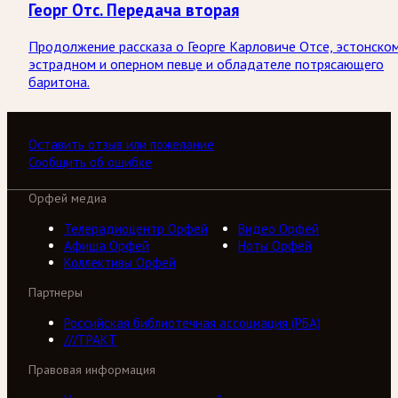
Георг Отс. Передача вторая
Продолжение рассказа о Георге Карловиче Отсе, эстонско
эстрадном и оперном певце и обладателе потрясающего
баритона.
Оставить отзыв или пожелание
Сообщить об ошибке
Орфей медиа
Телерадиоцентр Орфей
Видео Орфей
Афиша Орфей
Ноты Орфей
Коллективы Орфей
Партнеры
Российская библиотечная ассоциация (РБА)
///ТРАКТ
Правовая информация