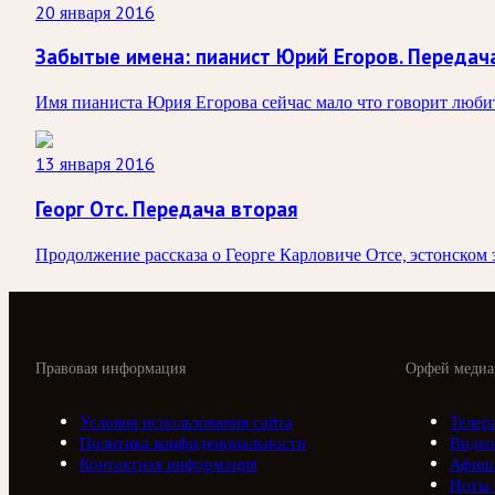
20 января 2016
Забытые имена: пианист Юрий Егоров. Передач
Имя пианиста Юрия Егорова сейчас мало что говорит любит
13 января 2016
Георг Отс. Передача вторая
Продолжение рассказа о Георге Карловиче Отсе, эстонском 
Правовая информация
Орфей медиа
Условия использования сайта
Телер
Политика конфиденциальности
Видео
Контактная информация
Афиш
Ноты