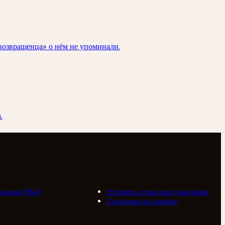
возвращенца» о нём не упоминали.
.
циация (РБА)
Оставить отзыв или пожелание
Сообщить об ошибке