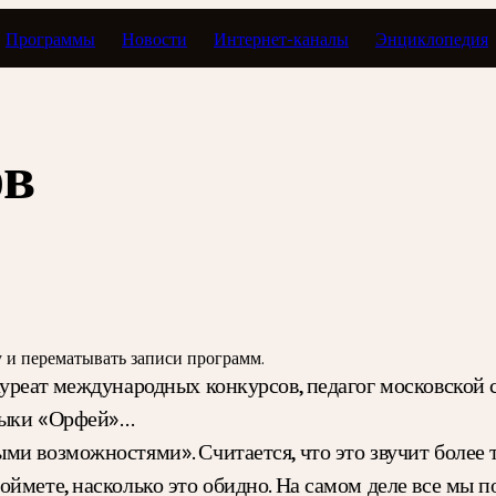
Программы
Новости
Интернет-каналы
Энциклопедия
кончаются слова…
ов
зу и перематывать записи программ.
ауреат международных конкурсов, педагог московской
узыки «Орфей»…
и возможностями». Считается, что это звучит более 
ймете, насколько это обидно. На самом деле все мы п