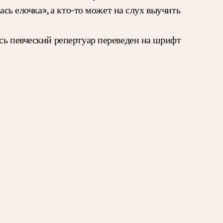
ась елочка», а кто-то может на слух выучить
сь певческий репертуар переведен на шрифт