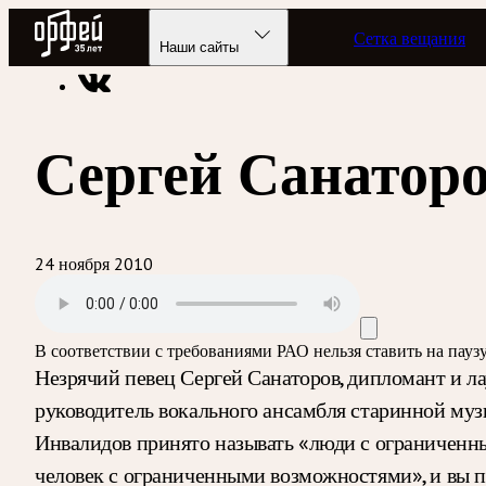
Радио Орфей
Сетка вещания
Радио классической музыки «Орфей»
Подкасты
Там, где 
Наши сайты
Сергей Санатор
24 ноября 2010
В соответствии с требованиями
РАО
нельзя ставить на пау
Незрячий певец Сергей Санаторов, дипломант и л
руководитель вокального ансамбля старинной м
Инвалидов принято называть «люди с ограниченным
человек с ограниченными возможностями», и вы по