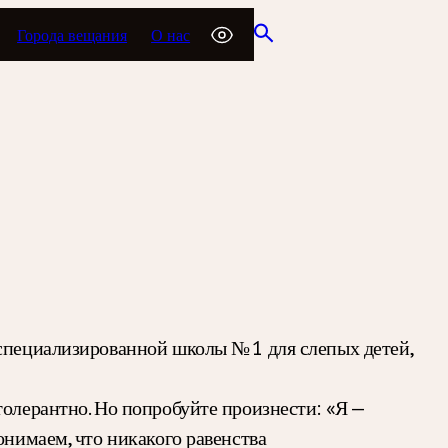
Города вещания
О нас
 специализированной школы № 1 для слепых детей,
толерантно. Но попробуйте произнести: «Я —
онимаем, что никакого равенства