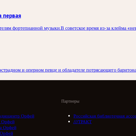
а первая
елям фортепианной музыки.В советское время из-за клейма «не
эстрадном и оперном певце и обладателе потрясающего баритона
Партнеры
адиоцентр Орфей
Российская библиотечная ассо
 Орфей
///ТРАКТ
а Орфей
 Орфей