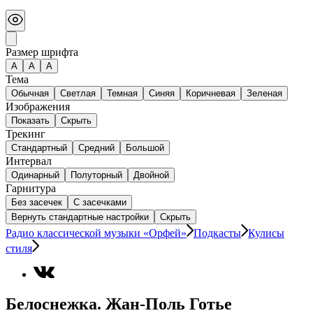
Размер шрифта
А
A
A
Тема
Обычная
Светлая
Темная
Синяя
Коричневая
Зеленая
Изображения
Показать
Скрыть
Трекинг
Стандартный
Средний
Большой
Интервал
Одинарный
Полуторный
Двойной
Гарнитура
Без засечек
С засечками
Вернуть стандартные настройки
Скрыть
Радио классической музыки «Орфей»
Подкасты
Кулисы
стиля
Белоснежка. Жан-Поль Готье