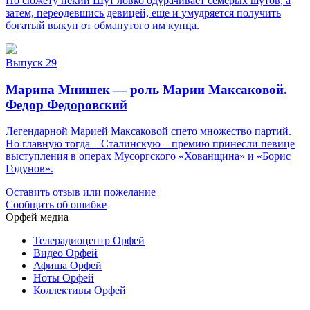
По сюжету некий Шут ловко одурачивает семерых шутов, а
затем, переодевшись девицей, еще и умудряется получить
богатый выкуп от обманутого им купца.
Выпуск 29
Марина Мнишек — роль Марии Максаковой.
Федор Федоровский
Легендарной Марией Максаковой спето множество партий.
Но главную тогда – Сталинскую – премию принесли певице
выступления в операх Мусоргского «Хованщина» и «Борис
Годунов».
Оставить отзыв или пожелание
Сообщить об ошибке
Орфей медиа
Телерадиоцентр Орфей
Видео Орфей
Афиша Орфей
Ноты Орфей
Коллективы Орфей