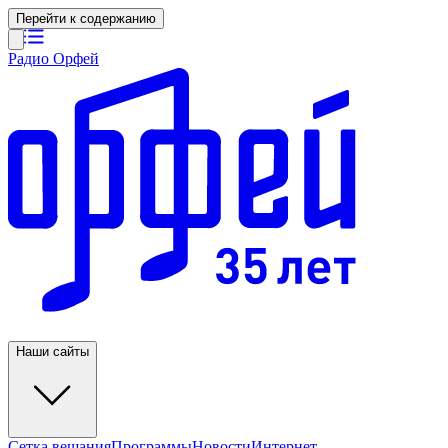
Перейти к содержанию
Радио Орфей
Наши сайты
Сетка вещания
Программы
Новости
Интернет-