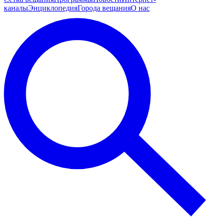
каналы
Энциклопедия
Города вещания
О нас