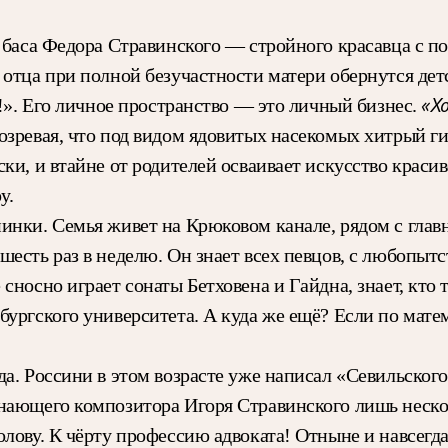
, баса Федора Стравинского — стройного красавца с 
 отца при полной безучастности матери обернутся де
«Х
у!». Его личное пространство — это личный бизнес.
озревая, что под видом ядовитых насекомых хитрый г
ки, и втайне от родителей осваивает искусство краси
у.
инки. Семья живет на Крюковом канале, рядом с гла
есть раз в неделю. Он знает всех певцов, с любопыт
носно играет сонаты Бетховена и Гайдна, знает, кто 
ургского университета. А куда же ещё? Если по матем
ода. Россини в этом возрасте уже написал «Севильск
нающего композитора Игоря Стравинского лишь неско
ову. К чёрту профессию адвоката! Отныне и навсегда о