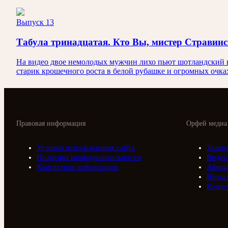
Выпуск 13
Табула тринадцатая. Кто Вы, мистер Стравин
На видео двое немолодых мужчин лихо пьют шотландский ви
старик крошечного роста в белой рубашке и огромных очка
Правовая информация
Орфей медиа
Условия использования сайта
Телер
Политика конфиденциальности
Видео
Контактная информация
Афиш
Ноты 
Колле