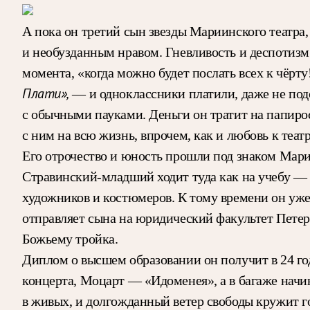
А пока он третий сын звезды Мариинского театра
и необузданным нравом. Гневливость и деспотизм
момента, «когда можно будет послать всех к чёрт
Плати»,
— и одноклассники платили, даже не под
с обычными пауками. Деньги он тратит на папирос
с ним на всю жизнь, впрочем, как и любовь к театр
Его отрочество и юность прошли под знаком Мари
Стравинский-младший ходит туда как на учебу — ш
художников и костюмеров. К тому времени он уже с
отправляет сына на юридический факультет Петерб
Божьему тройка.
Диплом о высшем образовании он получит в 24 г
концерта, Моцарт — «Идоменея», а в багаже начи
в живых, и долгожданный ветер свободы кружит гол