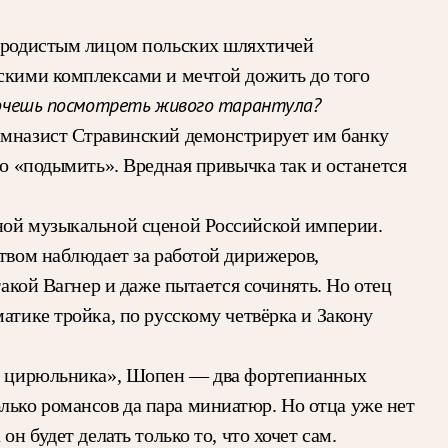
породистым лицом польских шляхтичей
тскими комплексами и мечтой дожить до того
очешь посмотреть живого тарантула?
имназист Стравинский демонстрирует им банку
во «подымить». Вредная привычка так и останется
вной музыкальной сценой Российской империи.
ством наблюдает за работой дирижеров,
такой Вагнер и даже пытается сочинять. Но отец
атике тройка, по русскому четвёрка и Закону
ого цирюльника», Шопен — два фортепианных
лько романсов да пара миниатюр. Но отца уже нет
н будет делать только то, что хочет сам.