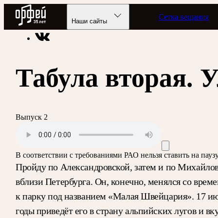
Радио Орфей
Сетка вещания
Радио классической музыки «Орфей»
Подкасты
Партитур
Наши сайты
Табула вторая. 
Выпуск 2
В соответствии с требованиями
РАО
нельзя ставить на пау
Пройду по Александровской, затем и по Михайло
вблизи Петербурга. Он, конечно, менялся со врем
к парку под названием «Малая Швейцария». 17 июн
годы приведёт его в страну альпийских лугов и 