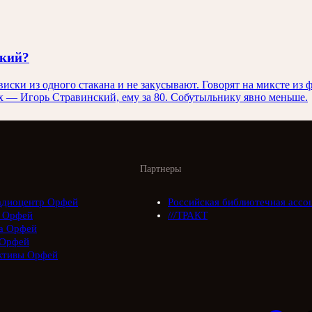
ский?
ски из одного стакана и не закусывают. Говорят на миксте из ф
х — Игорь Стравинский, ему за 80. Собутыльнику явно меньше.
Партнеры
адиоцентр Орфей
Российская библиотечная ассо
 Орфей
///ТРАКТ
а Орфей
Орфей
ктивы Орфей