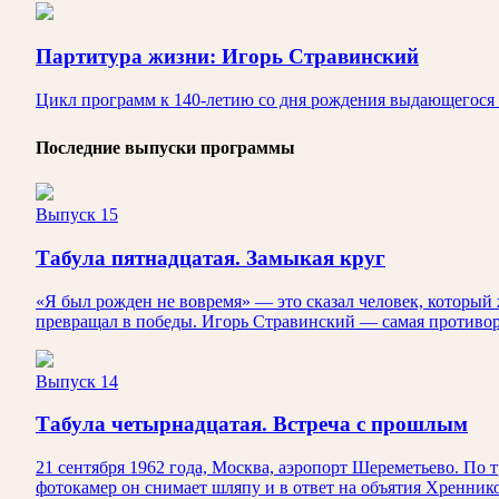
Партитура жизни: Игорь Стравинский
Цикл программ к 140-летию со дня рождения выдающегося
Последние выпуски программы
Выпуск 15
Табула пятнадцатая. Замыкая круг
«Я был рожден не вовремя» — это сказал человек, который ж
превращал в победы. Игорь Стравинский — самая противор
Выпуск 14
Табула четырнадцатая. Встреча с прошлым
21 сентября 1962 года, Москва, аэропорт Шереметьево. По 
фотокамер он снимает шляпу и в ответ на объятия Хренник