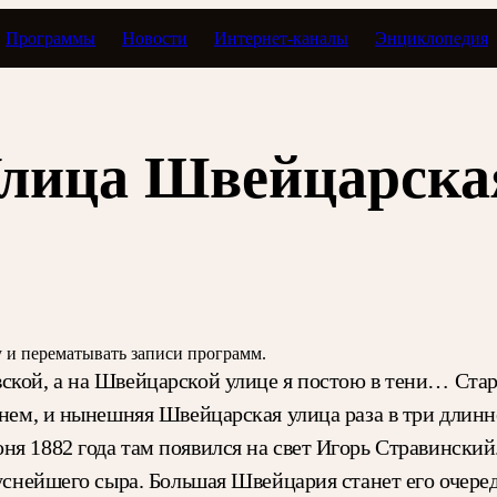
Программы
Новости
Интернет-каналы
Энциклопедия
а жизни: Игорь Стравинский
Улица Швейцарска
зу и перематывать записи программ.
вской, а на Швейцарской улице я постою в тени… Ст
енем, и нынешняя Швейцарская улица раза в три длинн
я 1882 года там появился на свет Игорь Стравинский
вкуснейшего сыра. Большая Швейцария станет его очер