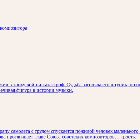
 композитора
ил в эпоху войн и катастроф. Судьба загоняла его в тупик, но о
ечивая фигура в истории музыки.
трапу самолета с трудом спускается пожилой человек маленького
ова протягивает главе Союза советских композиторов… трость.