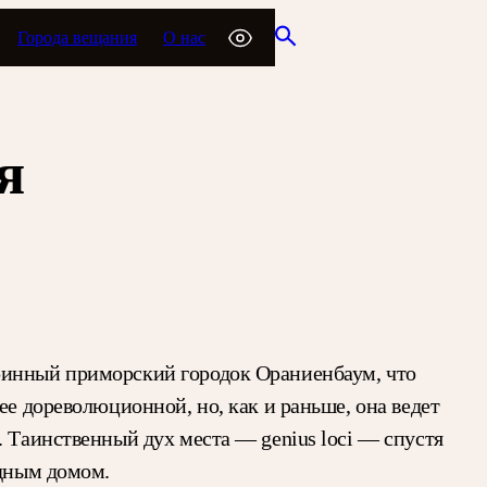
Города вещания
О нас
я
аринный приморский городок Ораниенбаум, что
ее дореволюционной, но, как и раньше, она ведет
. Таинственный дух места — genius loci — спустя
едным домом.