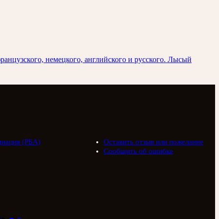
ранцузского, немецкого, английского и русского. Лысый
циация (РБА)
Оставить отзыв или пожелание
Сообщить об ошибке