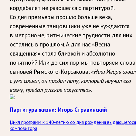
кордебалет не разошелся с партитурой.
Со дня премьеры прошло больше века,
современные танцовщики уже не нуждаются
в метрономе, ритмические трудности для них
остались в прошлом. А для нас «Весна
священная» стала близкой и абсолютно
понятной? Или до сих пор мы повторяем слова
сыновей Римского-Корсакова:
«Наш Игорь совсе
с ума сошел, он предал папу, который научил его
всему, предал русское искусство».
Партитура жизни: Игорь Стравинский
Цикл программ к 140-летию со дня рождения выдающегося
композитора