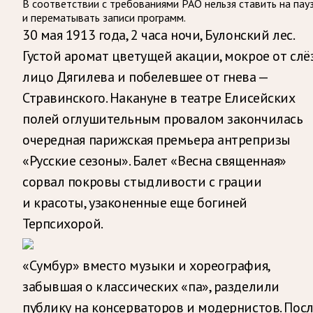
В соответствии с требованиями
РАО
нельзя ставить на пау
и перематывать записи программ.
30 мая 1913 года, 2 часа ночи, Булонский лес.
Густой аромат цветущей акации, мокрое от слё
лицо Дягилева и побелевшее от гнева —
Стравинского. Накануне в театре Елисейских
полей оглушительным провалом закончилась
очередная парижская премьера антрепризы
«Русские сезоны». Балет «Весна священная»
сорвал покровы стыдливости с грации
и красоты, узаконенные еще богиней
Терпсихорой.
«Сумбур» вместо музыки и хореография,
забывшая о классических «па», разделили
публику на консерваторов и модернистов. Пос