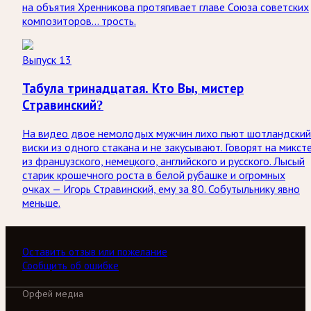
на объятия Хренникова протягивает главе Союза советских
композиторов… трость.
Выпуск 13
Табула тринадцатая. Кто Вы, мистер
Стравинский?
На видео двое немолодых мужчин лихо пьют шотландский
виски из одного стакана и не закусывают. Говорят на микст
из французского, немецкого, английского и русского. Лысый
старик крошечного роста в белой рубашке и огромных
очках — Игорь Стравинский, ему за 80. Собутыльнику явно
меньше.
Оставить отзыв или пожелание
Сообщить об ошибке
Орфей медиа