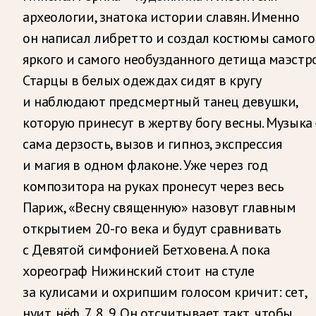
археологии, знатока истории славян. Именно
он написал либретто и создал костюмы самого
яркого и самого необузданного детища маэстро
Старцы в белых одеждах сидят в кругу
и наблюдают предсмертный танец девушки,
которую принесут в жертву богу весны. Музыка
сама дерзость, вызов и гипноз, экспрессия
и магия в одном флаконе. Уже через год
композитора на руках пронесут через весь
Париж, «Весну священную» назовут главным
открытием 20-го века и будут сравнивать
с Девятой симфонией Бетховена. А пока
хореограф Нижинский стоит на стуле
за кулисами и охрипшим голосом кричит: сет,
нуит, нёф, 7, 8, 9. Он отсчитывает такт, чтобы