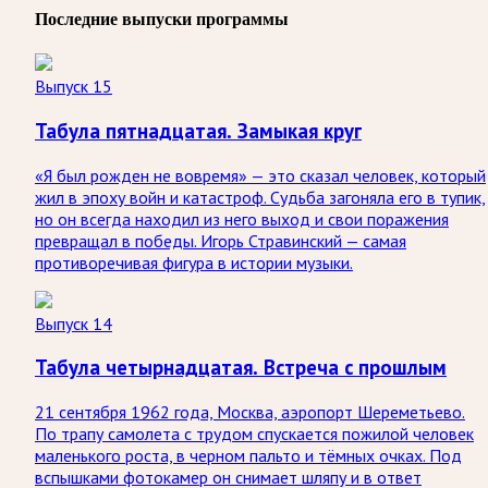
Последние выпуски программы
Выпуск 15
Табула пятнадцатая. Замыкая круг
«Я был рожден не вовремя» — это сказал человек, который
жил в эпоху войн и катастроф. Судьба загоняла его в тупик,
но он всегда находил из него выход и свои поражения
превращал в победы. Игорь Стравинский — самая
противоречивая фигура в истории музыки.
Выпуск 14
Табула четырнадцатая. Встреча с прошлым
21 сентября 1962 года, Москва, аэропорт Шереметьево.
По трапу самолета с трудом спускается пожилой человек
маленького роста, в черном пальто и тёмных очках. Под
вспышками фотокамер он снимает шляпу и в ответ