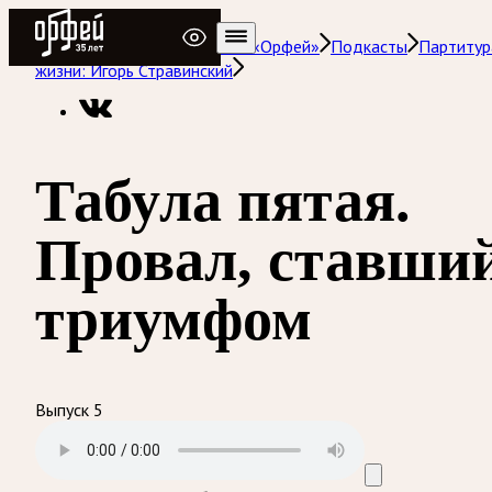
Радио Орфей
Радио классической музыки «Орфей»
Подкасты
Партитур
жизни: Игорь Стравинский
Табула пятая.
Провал, ставши
триумфом
Выпуск 5