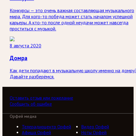
Конкурсы — это очень важная составляющая музыкального
мира. Для кого-то победа может стать началом успешной
карьеры. А кто-то после одной неудачи может навсегда
проститься с музыкой.
8 августа 2020
Домра
Как дети попадают в музыкальную школу именно на домру
Давайте разберёмся.
Оставить отзыв или пожелание
Сообщить об ошибке
Орфей медиа
Телерадиоцентр Орфей
Видео Орфей
Афиша Орфей
Ноты Орфей