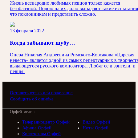
Жизнь всенародно любимых певцов только кажется
безоблачной. Порою на их долю выпадают такие испытания
что поклонникам и представить сложно.
13 февраля 2022
Когда забывают шубу…
Опера Николая Андреевича Римского-Корсакова «Царская
невеста» является одной из самых репертуарных в творчест
выдающегося русского композитора. Любят ее и зрители, и
певцы.
Оставить отзыв или пожелание
Сообщить об ошибке
Орфей медиа
Телерадиоцентр Орфей
Видео Орфей
Афиша Орфей
Ноты Орфей
Коллективы Орфей