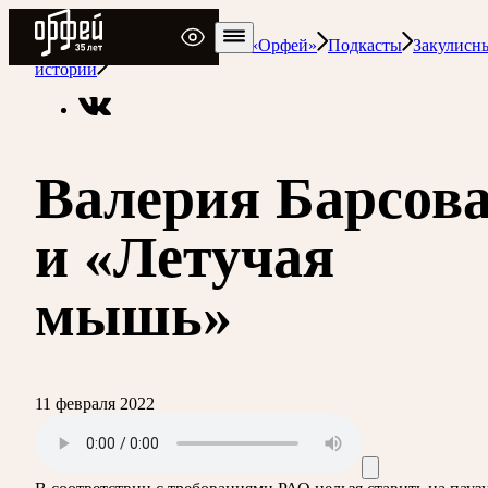
Радио Орфей
Радио классической музыки «Орфей»
Подкасты
Закулисн
истории
Валерия Барсов
и «Летучая
мышь»
11 февраля 2022