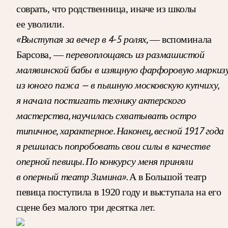
соврать, что родственница, иначе из школы
ее уволили.
«Выступая за вечер в 4-5 ролях,
— вспоминала
перевоплощаясь из размашистой
Барсова, —
малявинской бабы в изящную фарфоровую маркизу
из юного пажа — в пышную московскую купчиху,
я начала постигать технику актерского
мастерства, научилась схватывать остро
типичное, характерное. Наконец, весной 1917 года
я решилась попробовать свои силы в качестве
оперной певицы. По конкурсу меня приняли
в оперный театр Зимина».
А в Большой театр
певица поступила в 1920 году и выступала на его
сцене без малого три десятка лет.