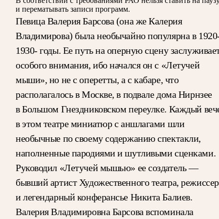
В соответствии с требованиями
РАО
нельзя ставить на пауз
и перематывать записи программ.
Певица Валерия Барсова (она же Калерия
Владимирова) была необычайно популярна в 1920
1930- годы. Ее путь на оперную сцену заслуживае
особого внимания, ибо начался он с «Летучей
мыши», но не с оперетты, а с кабаре, что
располагалось в Москве, в подвале дома Нирнзее
в Большом Гнездниковском переулке. Каждый веч
в этом театре миниатюр с аншлагами шли
необычные по своему содержанию спектакли,
наполненные пародиями и шутливыми сценками.
Руководил «Летучей мышью» ее создатель —
бывший артист Художественного театра, режиссер
и легендарный конферансье Никита Балиев.
Валерия Владимировна Барсова вспоминала