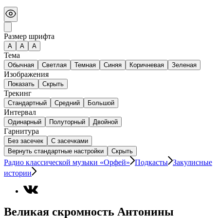
Размер шрифта
А
A
A
Тема
Обычная
Светлая
Темная
Синяя
Коричневая
Зеленая
Изображения
Показать
Скрыть
Трекинг
Стандартный
Средний
Большой
Интервал
Одинарный
Полуторный
Двойной
Гарнитура
Без засечек
С засечками
Вернуть стандартные настройки
Скрыть
Радио классической музыки «Орфей»
Подкасты
Закулисные
истории
Великая скромность Антонины