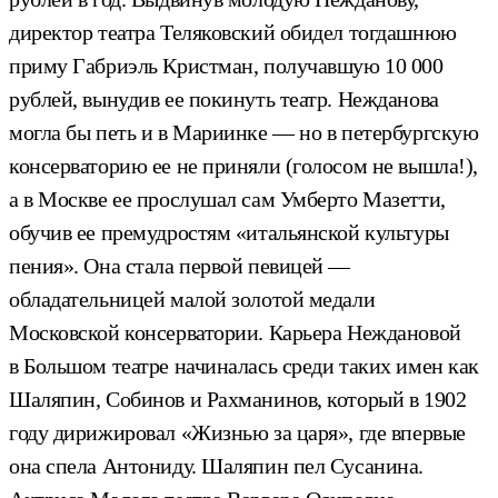
директор театра Теляковский обидел тогдашнюю
приму Габриэль Кристман, получавшую 10 000
рублей, вынудив ее покинуть театр. Нежданова
могла бы петь и в Мариинке — но в петербургскую
консерваторию ее не приняли (голосом не вышла!),
а в Москве ее прослушал сам Умберто Мазетти,
обучив ее премудростям «итальянской культуры
пения». Она стала первой певицей —
обладательницей малой золотой медали
Московской консерватории. Карьера Неждановой
в Большом театре начиналась среди таких имен как
Шаляпин, Собинов и Рахманинов, который в 1902
году дирижировал «Жизнью за царя», где впервые
она спела Антониду. Шаляпин пел Сусанина.