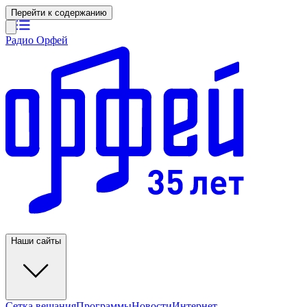
Перейти к содержанию
Радио Орфей
Наши сайты
Сетка вещания
Программы
Новости
Интернет-