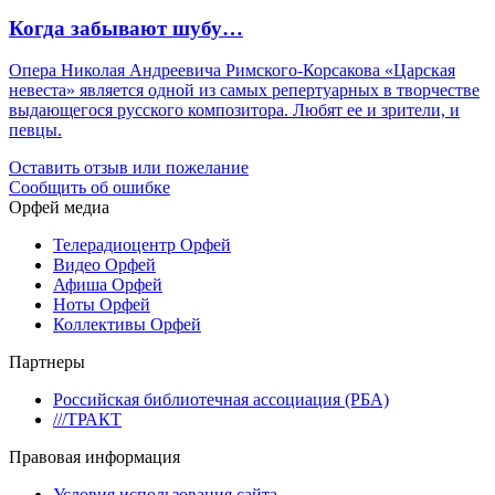
Когда забывают шубу…
Опера Николая Андреевича Римского-Корсакова «Царская
невеста» является одной из самых репертуарных в творчестве
выдающегося русского композитора. Любят ее и зрители, и
певцы.
Оставить отзыв или пожелание
Сообщить об ошибке
Орфей медиа
Телерадиоцентр Орфей
Видео Орфей
Афиша Орфей
Ноты Орфей
Коллективы Орфей
Партнеры
Российская библиотечная ассоциация (РБА)
///ТРАКТ
Правовая информация
Условия использования сайта