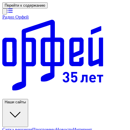
Перейти к содержанию
Радио Орфей
Наши сайты
Сетка вещания
Программы
Новости
Интернет-