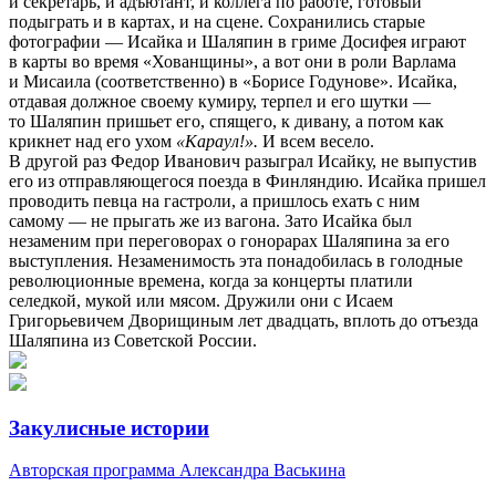
и секретарь, и адъютант, и коллега по работе, готовый
подыграть и в картах, и на сцене. Сохранились старые
фотографии — Исайка и Шаляпин в гриме Досифея играют
в карты во время «Хованщины», а вот они в роли Варлама
и Мисаила (соответственно) в «Борисе Годунове». Исайка,
отдавая должное своему кумиру, терпел и его шутки —
то Шаляпин пришьет его, спящего, к дивану, а потом как
крикнет над его ухом
«Караул!».
И всем весело.
В другой раз Федор Иванович разыграл Исайку, не выпустив
его из отправляющегося поезда в Финляндию. Исайка пришел
проводить певца на гастроли, а пришлось ехать с ним
самому — не прыгать же из вагона. Зато Исайка был
незаменим при переговорах о гонорарах Шаляпина за его
выступления. Незаменимость эта понадобилась в голодные
революционные времена, когда за концерты платили
селедкой, мукой или мясом. Дружили они с Исаем
Григорьевичем Дворищиным лет двадцать, вплоть до отъезда
Шаляпина из Советской России.
Закулисные истории
Авторская программа Александра Васькина