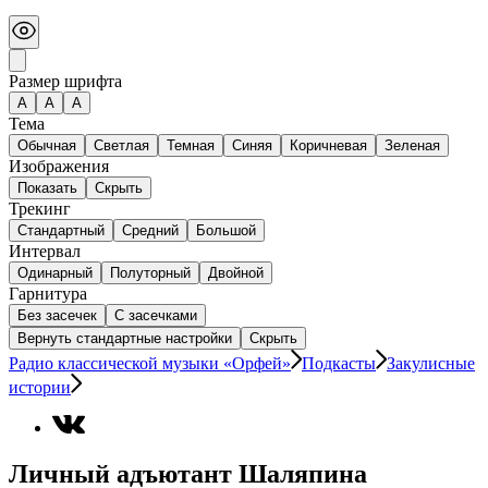
Размер шрифта
А
A
A
Тема
Обычная
Светлая
Темная
Синяя
Коричневая
Зеленая
Изображения
Показать
Скрыть
Трекинг
Стандартный
Средний
Большой
Интервал
Одинарный
Полуторный
Двойной
Гарнитура
Без засечек
С засечками
Вернуть стандартные настройки
Скрыть
Радио классической музыки «Орфей»
Подкасты
Закулисные
истории
Личный адъютант Шаляпина