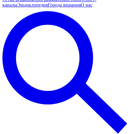
каналы
Энциклопедия
Города вещания
О нас