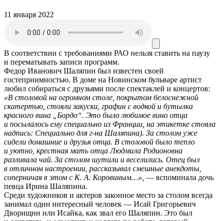
11 января 2022
В соответствии с требованиями
РАО
нельзя ставить на паузу
и перематывать записи программ.
Федор Иванович Шаляпин был известен своей
гостеприимностью. В доме на Новинском бульваре артист
любил собираться с друзьями после спектаклей и концертов:
«В столовой на огромном столе, покрытом белоснежной
скатертью, стояли закуски, графин с водкой и бутылка
красного вина „Бордо“. Это было любимое вино отца
и посылалось ему специально из Франции, на этикетке стояла
надпись: Специально для г-на Шаляпина). За столом уже
сидели домашние и друзья отца. В столовой было тепло
и уютно, крестная мать отца Людмила Родионовна
разливала чай. За столом шутили и веселились. Отец был
в отличном настроении, рассказывал смешные анекдоты,
соперничая в этом с К. А. Коровиным…»,
— вспоминала дочь
певца Ирина Шаляпина.
Среди художников и актеров законное место за столом всегда
занимал один интересный человек — Исай Григорьевич
Дворищин или Исайка, как звал его Шаляпин. Это был