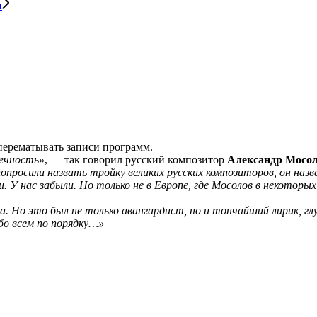
и
 перематывать записи программ.
нечность»
, — так говорил русский композитор
Александр Мосо
 попросили назвать тройку великих русских композиторов, он н
. У нас забыли. Но только не в Европе, где Мосолов в некоторы
а. Но это был не только авангардист, но и тончайший лирик, г
бо всем по порядку…»