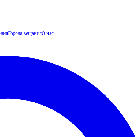
едия
Города вещания
О нас