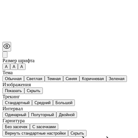
Размер шрифта
А
A
A
Тема
Обычная
Светлая
Темная
Синяя
Коричневая
Зеленая
Изображения
Показать
Скрыть
Трекинг
Стандартный
Средний
Большой
Интервал
Одинарный
Полуторный
Двойной
Гарнитура
Без засечек
С засечками
Вернуть стандартные настройки
Скрыть