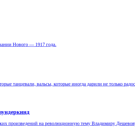
вании Нового — 1917 года.
орые танцевали, вальсы, которые иногда дарили не только радост
вундеркинд
ских произведений на революционную тему Владимиру Дешевову