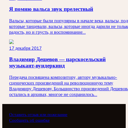
Я помню вальса звук прелестный
Вальсы, которые были популярны в начале века, вальсы, под
которые танцевали, вальсы, которые иногда дарили не тольк
радость, но и грусть, и воспоминание...
17 декабря 2017
Владимир Дешевов — царскосельский
музыкант-вундеркинд
Передача посвящена композитору, автору музыкально-
сценических произведений на революционную тему
Владимиру Дешевову. Большинство произведений Дешевов
остались в архивах, многое не сохранилось...
Оставить отзыв или пожелание
Сообщить об ошибке