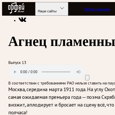
Радио Орфей
Сетка вещания
Радио классической музыки «Орфей»
Подкасты
Партитур
Наши сайты
Агнец пламенн
Выпуск 13
В соответствии с требованиями
РАО
нельзя ставить на пау
Москва, середина марта 1911 года. На углу Ох
самая ожидаемая премьера года — поэма Скряб
визжит, аплодирует и бросает на сцену всё, ч
полчаса!