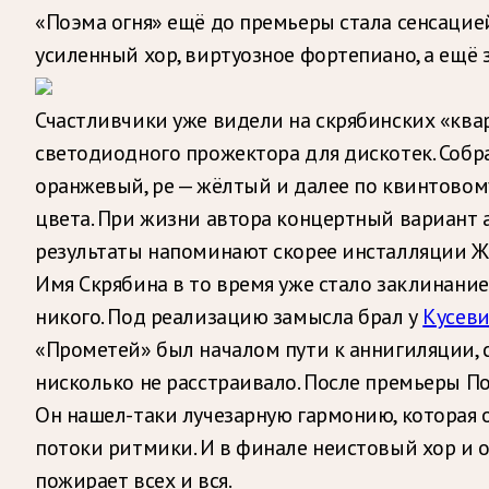
«Поэма огня» ещё до премьеры стала сенсацией
усиленный хор, виртуозное фортепиано, а ещё
Счастливчики уже видели на скрябинских «кв
светодиодного прожектора для дискотек. Собра
оранжевый, ре — жёлтый и далее по квинтовом
цвета. При жизни автора концертный вариант ап
результаты напоминают скорее инсталляции Жа
Имя Скрябина в то время уже стало заклинанием
никого. Под реализацию замысла брал у
Кусев
«Прометей» был началом пути к аннигиляции, с
нисколько не расстраивало. После премьеры Поэ
Он нашел-таки лучезарную гармонию, которая о
потоки ритмики. И в финале неистовый хор и 
пожирает всех и вся.