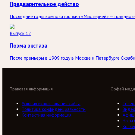
Предварительное действо
Последние годы композитор жил «Мистерией» — грандиозн
Выпуск 12
Поэма экстаза
После премьеры в 1909 году в Москве и Петербурге Скряби
Правовая информация
Орфей меди
Условия использования сайта
Телер
Политика конфиденциальности
Виде
Контактная информация
Афиш
Ноты
Колле