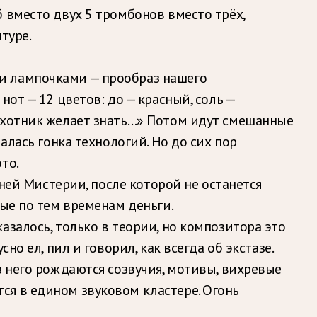
 вместо двух 5 тромбонов вместо трёх,
туре.
и лампочками — прообраз нашего
от — 12 цветов: до — красный, соль —
 охотник желает знать…» Потом идут смешанные
алась гонка технологий. Но до сих пор
то.
дней Мистерии, после которой не останется
ные по тем временам деньги.
залось, только в теории, но композитора это
о ел, пил и говорил, как всегда об экстазе.
з него рождаются созвучия, мотивы, вихревые
ся в едином звуковом кластере. Огонь