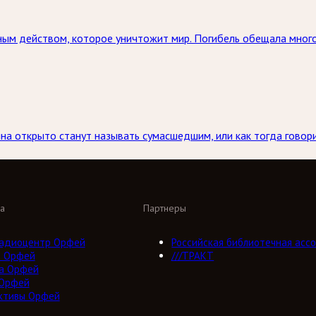
ым действом, которое уничтожит мир. Погибель обещала много
на открыто станут называть сумасшедшим, или как тогда говорил
а
Партнеры
адиоцентр Орфей
Российская библиотечная ассо
о Орфей
///ТРАКТ
а Орфей
 Орфей
ктивы Орфей