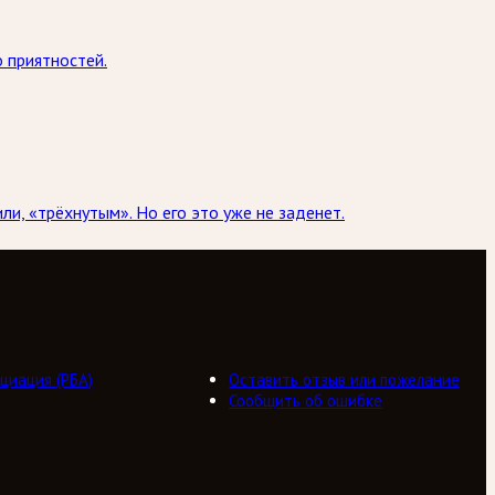
 приятностей.
и, «трёхнутым». Но его это уже не заденет.
циация (РБА)
Оставить отзыв или пожелание
Сообщить об ошибке