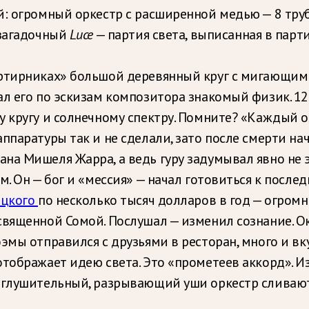
: огромный оркестр с расширенной медью — 8 труб
 загадочный
Luce
— партия света, выписанная в парти
артирниках» большой деревянный круг с мигающим
л его по эскизам композитора знакомый физик. 12 н
у кругу и солнечному спектру. Помните? «Каждый
паратуры так и не сделали, зато после смерти нач
на Мишеля Жарра, а ведь гуру задумывал явно не э
. Он — бог и «мессия» — начал готовиться к после
ицкого
по несколько тысяч долларов в год — огром
вященной Сомой. Послушал — изменил сознание. Ока
мы отправился с друзьями в ресторан, много и вкусн
тображает идею света. Это «прометеев аккорд». И
оглушительный, разрывающий уши оркестр сливают