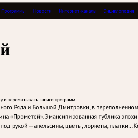
Программы
Новости
Интернет-каналы
Энциклопедия
а жизни: Александр Скрябин
ый
зу и перематывать записи программ.
отного Ряда и Большой Дмитровки, в переполненно
ина «Прометей». Эмансипированная публика эпохи 
то под рукой — апельсины, цветы, лорнеты, платки…