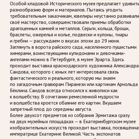
Особой кладовой Исторического музея предлагает удивит
разнообразию форм и материалов. Пытаясь угодить
требовательным заказчикам, ювелиры неустанно развивал
своё мастерство, совершенствовали приемы обработки
драгоценных камней и металлов. Серьги, кольца, броши,
браслеты, ожерелья и колье, подвески и кулоны, тиары
и гребни — рассуждаем о вкусах эпохи до 29 июня.
Заглянуть в ворота райского сада, населенного пушистыми
химерами, воинствующими купидонами и девочками-
ангелами можно в Петербурге, в музее Эрарта. Здесь
проходит выставка краснодарского художника Александра
Саидова, которого с юных лет интересовала связь
фантастического и реального, которую мы знаем
по загадочным гравюрам Пиранези или картинам Арнольда
Бёклина. Саидов всегда относился к живописи как
к волшебству. В сочетании ремесленной мудрости
и волшебства кроется обаяние его картин. Вкушаем
запретный плод до середины августа.
Более двухсот предметов из собрания Эрмитажа сразу
на двух музейных площадках — в Екатеринбургском музее
изобразительных искусств проходит выставка, посвящённа
императрице Екатерине Великой. Часть экспонатов