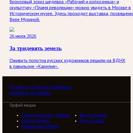
Бронзовый эскиз шедевра «Рабочий и колхозница» и
скульптуру «Пламя революции» можно увидеть в Москве в
Историческом музее. Здесь проходит выставка, посвященн
Вере Мухиной.
26 июля 2026
За тридевять земель
Оживить полотна русских художников решили на ВДНХ
в павильоне «Карелия».
Оставить отзыв или пожелание
Сообщить об ошибке
Орфей медиа
Телерадиоцентр Орфей
Видео Орфей
Афиша Орфей
Ноты Орфей
Коллективы Орфей