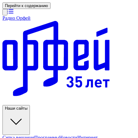
Перейти к содержанию
Радио Орфей
Наши сайты
Сетка вещания
Программы
Новости
Интернет-