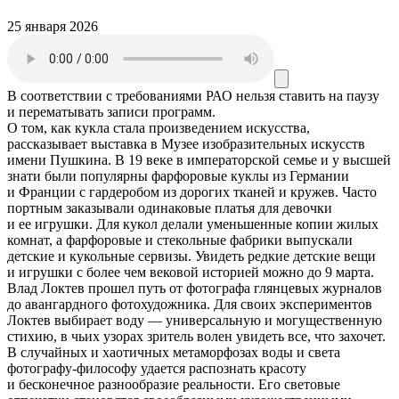
25 января 2026
В соответствии с требованиями
РАО
нельзя ставить на паузу
и перематывать записи программ.
О том, как кукла стала произведением искусства,
рассказывает выставка в Музее изобразительных искусств
имени Пушкина. В 19 веке в императорской семье и у высшей
знати были популярны фарфоровые куклы из Германии
и Франции с гардеробом из дорогих тканей и кружев. Часто
портным заказывали одинаковые платья для девочки
и ее игрушки. Для кукол делали уменьшенные копии жилых
комнат, а фарфоровые и стекольные фабрики выпускали
детские и кукольные сервизы. Увидеть редкие детские вещи
и игрушки с более чем вековой историей можно до 9 марта.
Влад Локтев прошел путь от фотографа глянцевых журналов
до авангардного фотохудожника. Для своих экспериментов
Локтев выбирает воду — универсальную и могущественную
стихию, в чьих узорах зритель волен увидеть все, что захочет.
В случайных и хаотичных метаморфозах воды и света
фотографу-философу удается распознать красоту
и бесконечное разнообразие реальности. Его световые