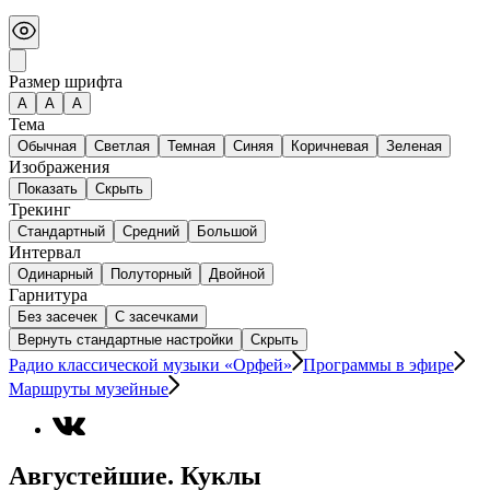
Размер шрифта
А
A
A
Тема
Обычная
Светлая
Темная
Синяя
Коричневая
Зеленая
Изображения
Показать
Скрыть
Трекинг
Стандартный
Средний
Большой
Интервал
Одинарный
Полуторный
Двойной
Гарнитура
Без засечек
С засечками
Вернуть стандартные настройки
Скрыть
Радио классической музыки «Орфей»
Программы в эфире
Маршруты музейные
Августейшие. Куклы