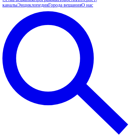
каналы
Энциклопедия
Города вещания
О нас