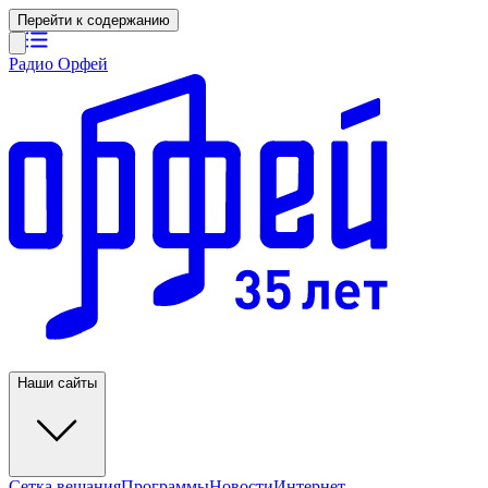
Перейти к содержанию
Радио Орфей
Наши сайты
Сетка вещания
Программы
Новости
Интернет-