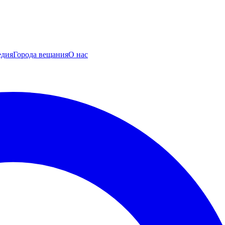
едия
Города вещания
О нас