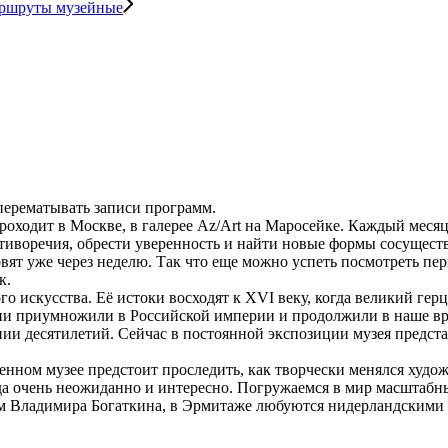
ршруты музейные
 перематывать записи программ.
ходит в Москве, в галерее Az/Art на Маросейке. Каждый месяц 
иворечия, обрести уверенность и найти новые формы сосуществ
овят уже через неделю. Так что еще можно успеть посмотреть пе
к.
 искусства. Её истоки восходят к XVI веку, когда великий гер
ии приумножили в Российской империи и продолжили в наше вр
ии десятилетий. Сейчас в постоянной экспозиции музея предста
нном музее предстоит проследить, как творчески менялся худо
гда очень неожиданно и интересно. Погружаемся в мир масштабн
ом Владимира Богаткина, в Эрмитаже любуются нидерландскими 