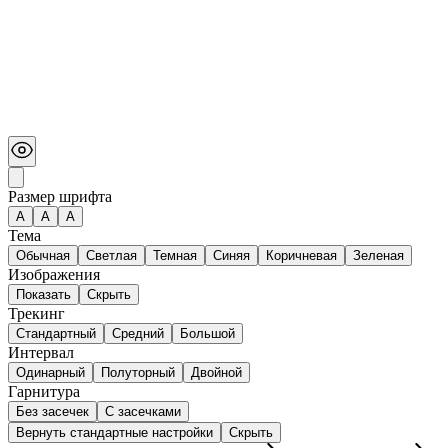
Размер шрифта
А
A
A
Тема
Обычная
Светлая
Темная
Синяя
Коричневая
Зеленая
Изображения
Показать
Скрыть
Трекинг
Стандартный
Средний
Большой
Интервал
Одинарный
Полуторный
Двойной
Гарнитура
Без засечек
С засечками
Вернуть стандартные настройки
Скрыть