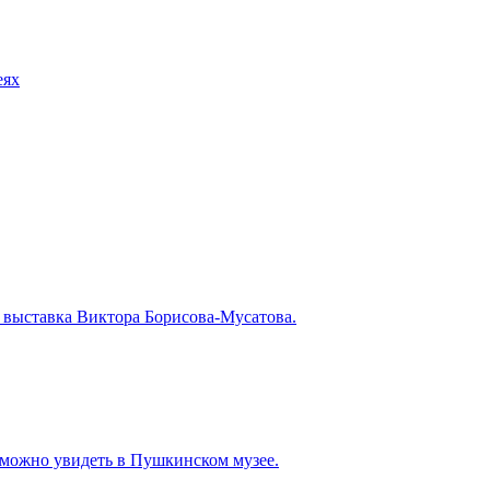
еях
 выставка Виктора Борисова-Мусатова.
 можно увидеть в Пушкинском музее.