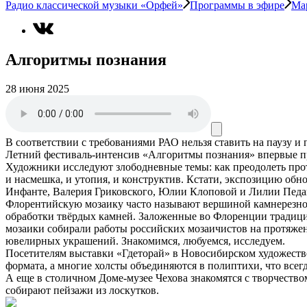
Радио классической музыки «Орфей»
Программы в эфире
Ма
Алгоритмы познания
28 июня 2025
В соответствии с требованиями
РАО
нельзя ставить на паузу и
Летний фестиваль-интенсив «Алгоритмы познания» впервые про
Художники исследуют злободневные темы: как преодолеть прот
и насмешка, и утопия, и конструктив. Кстати, экспозицию обн
Инфанте, Валерия Гриковского, Юлии Клоповой и Лилии Педа
Флорентийскую мозаику часто называют вершиной камнерезного
обработки твёрдых камней. Заложенные во Флоренции традиц
мозаики собирали работы российских мозаичистов на протяжен
ювелирных украшений. Знакомимся, любуемся, исследуем.
Посетителям выставки «Гдеторай» в Новосибирском художестве
формата, а многие холсты объединяются в полиптихи, что все
А еще в столичном Доме-музее Чехова знакомятся с творчеств
собирают пейзажи из лоскутков.