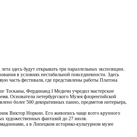
лета здесь будут открывать три параллельных экспозиции.
ования в условиях нестабильной повседневности. Здесь
рвую часть фестиваля, где представлены работы Платона
цог Тосканы, Фердинанд I Медичи учредил мастерские
емя. Основатели петербургского Музея флорентийской
влено более 500 декоративных панно, предметов интерьера,
жник Виктор Норкин. Его живопись чаще всего крупного
ых художественных фантазий до 27 июля.
мадоннами, а в Липецком историко-культурном музее