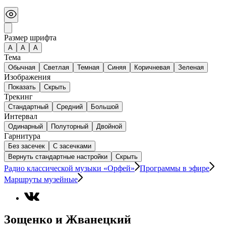
Размер шрифта
А
A
A
Тема
Обычная
Светлая
Темная
Синяя
Коричневая
Зеленая
Изображения
Показать
Скрыть
Трекинг
Стандартный
Средний
Большой
Интервал
Одинарный
Полуторный
Двойной
Гарнитура
Без засечек
С засечками
Вернуть стандартные настройки
Скрыть
Радио классической музыки «Орфей»
Программы в эфире
Маршруты музейные
Зощенко и Жванецкий