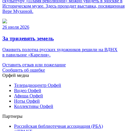
скульптуру «Пламя революции» можно увидеть в Москве в
Историческом музее. Здесь проходит выставка, посвященная
Вере Мухиной.
26 июля 2026
За тридевять земель
Оживить полотна русских художников решили на ВДНХ
в павильоне «Карелия».
Оставить отзыв или пожелание
Сообщить об ошибке
Орфей медиа
Телерадиоцентр Орфей
Видео Орфей
Афиша Орфей
Ноты Орфей
Коллективы Орфей
Партнеры
Российская библиотечная ассоциация (РБА)