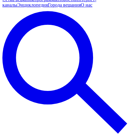
каналы
Энциклопедия
Города вещания
О нас