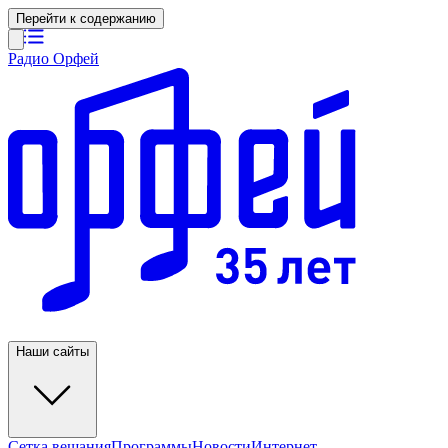
Перейти к содержанию
Радио Орфей
Наши сайты
Сетка вещания
Программы
Новости
Интернет-