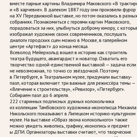
вместе парные картины Владимира Маковского «В трактир
и «В харчевне». В далеком 1887 году они произвели фурор
на XV Передвижной выставке, но потом оказались в разны
собраниях. Познакомиться с героями картин Маковского,
порадоваться за них, улыбнуться доброму юмору, с которы
изображал художник своих современников, послушать
диалоги городских сцен можно в Москве, в галерейном
центре «Артефакт» до конца месяца.
Всеволод Мейерхольд вошел в историю как строитель
театра будущего, авангардист и новатор. Охватить его
творчество одной-единственной выставкой — задача если
не невозможная, то точно со звёздочкой. Поэтому
в Петербурге, в Театральном музее, придумали выставку-
пазл, которая включает три важные для режиссёра темы —
«Влечение к строительству», «Ревизор», «Петербург».
Собираем пазл до 6 апреля.
222 старинных подписных дужных колокольчика
из коллекции Тамбовского художника-иконописца Михаила
Никольского показывают в Липецком историко-культурном
музее. На выставке «Образ звона колокольного» также
можно увидеть живопись, графику, иконопись и предмет
ы ДПИ. Организаторы выставки считают, что творческие