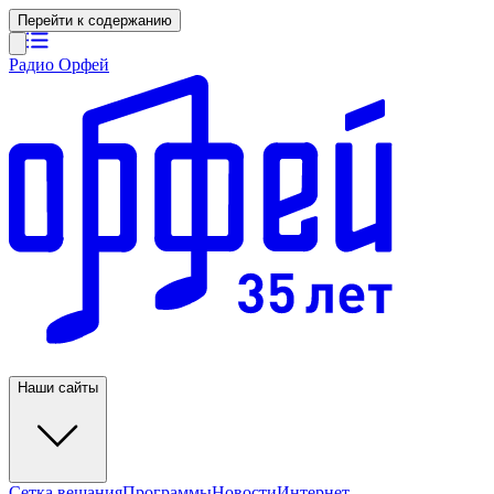
Перейти к содержанию
Радио Орфей
Наши сайты
Сетка вещания
Программы
Новости
Интернет-