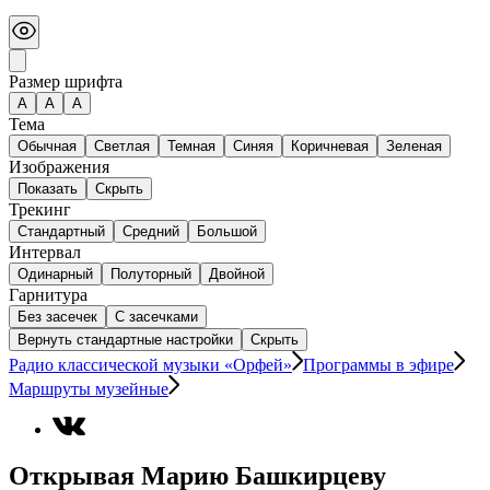
Размер шрифта
А
A
A
Тема
Обычная
Светлая
Темная
Синяя
Коричневая
Зеленая
Изображения
Показать
Скрыть
Трекинг
Стандартный
Средний
Большой
Интервал
Одинарный
Полуторный
Двойной
Гарнитура
Без засечек
С засечками
Вернуть стандартные настройки
Скрыть
Радио классической музыки «Орфей»
Программы в эфире
Маршруты музейные
Открывая Марию Башкирцеву