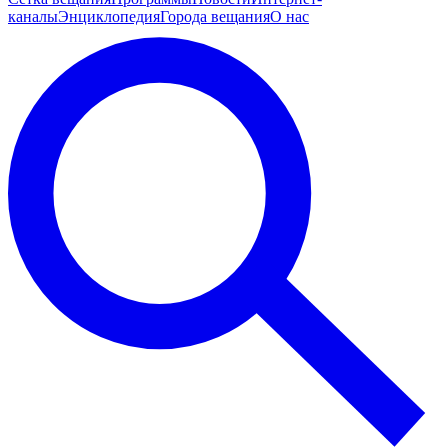
каналы
Энциклопедия
Города вещания
О нас