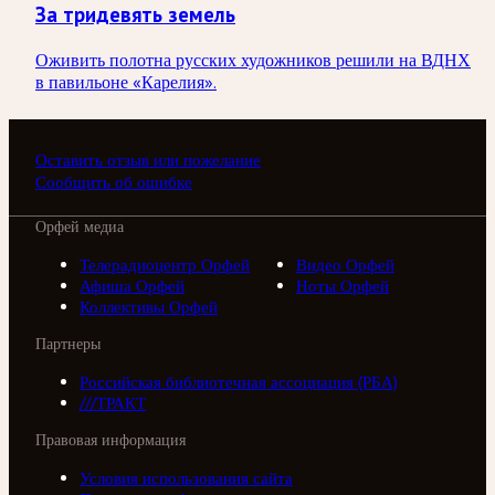
За тридевять земель
Оживить полотна русских художников решили на ВДНХ
в павильоне «Карелия».
Оставить отзыв или пожелание
Сообщить об ошибке
Орфей медиа
Телерадиоцентр Орфей
Видео Орфей
Афиша Орфей
Ноты Орфей
Коллективы Орфей
Партнеры
Российская библиотечная ассоциация (РБА)
///ТРАКТ
Правовая информация
Условия использования сайта