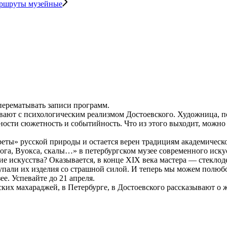
ршруты музейные
 перематывать записи программ.
т с психологическим реализмом Достоевского. Художница, подо
ности сюжетность и событийность. Что из этого выходит, можно 
еты» русской природы и остается верен традициям академичес
ога, Вуокса, скалы…» в петербургском музее современного искус
е искусства? Оказывается, в конце XIX века мастера — стекло
скупали их изделия со страшной силой. И теперь мы можем пол
е. Успевайте до 21 апреля.
их махараджей, в Петербурге, в Достоевского рассказывают о ж