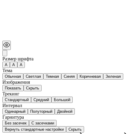
Размер шрифта
А
A
A
Тема
Обычная
Светлая
Темная
Синяя
Коричневая
Зеленая
Изображения
Показать
Скрыть
Трекинг
Стандартный
Средний
Большой
Интервал
Одинарный
Полуторный
Двойной
Гарнитура
Без засечек
С засечками
Вернуть стандартные настройки
Скрыть