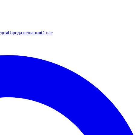
едия
Города вещания
О нас