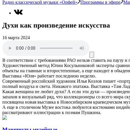
Радио классической музыки «Орфей»
Программы в эфире
Ма
Духи как произведение искусства
16 марта 2024
В соответствии с требованиями
РАО
нельзя ставить на паузу и
Художественный метод Юлии Косульниковой эксперты сравниваю
объекты на главные и второстепенные, а еще находит в обыден
Выставка «Юля» работает последнюю неделю.
Современный российский художник Илья Козлов пишет «портр
полный воздуха и света. Никакого эпатажа. Выставка «Там Лад
Какая женщина не любит духи? А если эти духи — произведени
запахов в визуальный ряд, что коллекционеры со всего мира 
посвящена новая выставка в Новосибирском краеведческом музе
А еще в столичном Музее востока любуются костюмами индийск
рассматривают иллюстрации к поэмам Пушкина.
Маршруты музейные