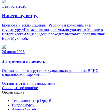
1 августа 2026
Навстречу ветру
Бронзовый эскиз шедевра «Рабочий и колхозница» и
скульптуру «Пламя революции» можно увидеть в Москве в
Историческом музее. Здесь проходит выставка, посвященная
Вере Мухиной.
26 июля 2026
За тридевять земель
Оживить полотна русских художников решили на ВДНХ
в павильоне «Карелия».
Оставить отзыв или пожелание
Сообщить об ошибке
Орфей медиа
Телерадиоцентр Орфей
Видео Орфей
Афиша Орфей