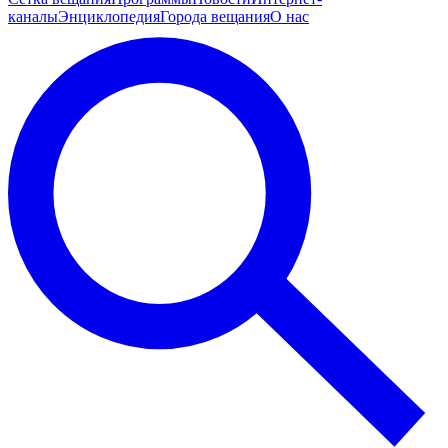
каналы
Энциклопедия
Города вещания
О нас