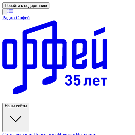
Перейти к содержанию
Радио Орфей
Наши сайты
Сетка вещания
Программы
Новости
Интернет-