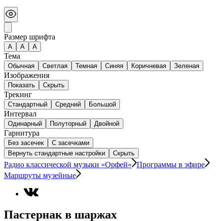
Размер шрифта
А
A
A
Тема
Обычная
Светлая
Темная
Синяя
Коричневая
Зеленая
Изображения
Показать
Скрыть
Трекинг
Стандартный
Средний
Большой
Интервал
Одинарный
Полуторный
Двойной
Гарнитура
Без засечек
С засечками
Вернуть стандартные настройки
Скрыть
Радио классической музыки «Орфей»
Программы в эфире
Маршруты музейные
Пастернак в шаржах