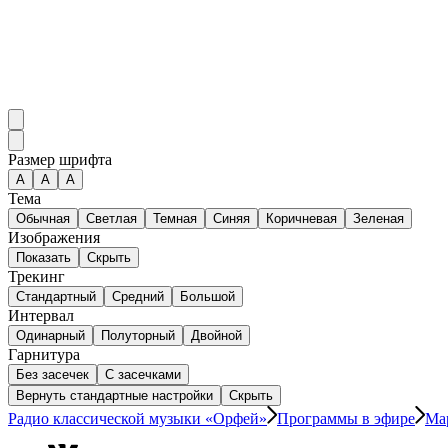
Размер шрифта
А
A
A
Тема
Обычная
Светлая
Темная
Синяя
Коричневая
Зеленая
Изображения
Показать
Скрыть
Трекинг
Стандартный
Средний
Большой
Интервал
Одинарный
Полуторный
Двойной
Гарнитура
Без засечек
С засечками
Вернуть стандартные настройки
Скрыть
Радио классической музыки «Орфей»
Программы в эфире
Ма