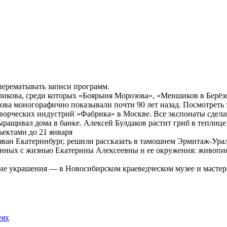
 перематывать записи программ.
рикова, среди которых «Боярыня Морозова», «Меншиков в Берёз
ова моногорафично показывали почти 90 лет назад. Посмотреть
творческих индустрий «Фабрика» в Москве. Все экспонаты сдела
ращивал дома в банке. Алексей Булдаков растит гриб в теплице 
ъектами до 21 января
зван Екатеринбург, решили рассказать в тамошнем Эрмитаж-Урал
анных с жизнью Екатерины Алексеевны и ее окружения: живопис
ие украшения — в Новосибирском краеведческом музее и мастер
еях