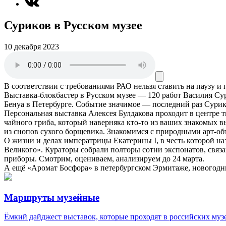
Суриков в Русском музее
10 декабря 2023
В соответствии с требованиями
РАО
нельзя ставить на паузу и
Выставка-блокбастер в Русском музее — 120 работ Василия Су
Бенуа в Петербурге. Событие значимое — последний раз Сурик
Персональная выставка Алексея Булдакова проходит в центре 
чайного гриба, который наверняка кто-то из ваших знакомых вы
из снопов сухого борщевика. Знакомимся с природными арт-об
О жизни и делах императрицы Екатерины I, в честь которой на
Великого». Кураторы собрали полторы сотни экспонатов, связ
приборы. Смотрим, оцениваем, анализируем до 24 марта.
А ещё «Аромат Босфора» в петербургском Эрмитаже, новогодн
Маршруты музейные
Ёмкий дайджест выставок, которые проходят в российских муз