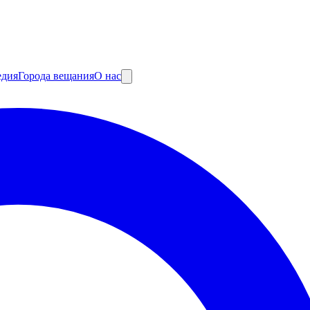
едия
Города вещания
О нас