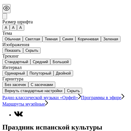
Размер шрифта
А
A
A
Тема
Обычная
Светлая
Темная
Синяя
Коричневая
Зеленая
Изображения
Показать
Скрыть
Трекинг
Стандартный
Средний
Большой
Интервал
Одинарный
Полуторный
Двойной
Гарнитура
Без засечек
С засечками
Вернуть стандартные настройки
Скрыть
Радио классической музыки «Орфей»
Программы в эфире
Маршруты музейные
Праздник испанской культуры