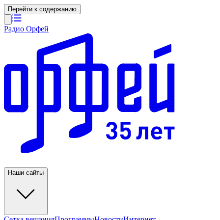
Перейти к содержанию
Радио Орфей
Наши сайты
Сетка вещания
Программы
Новости
Интернет-