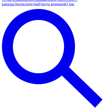
каналы
Энциклопедия
Города вещания
О нас