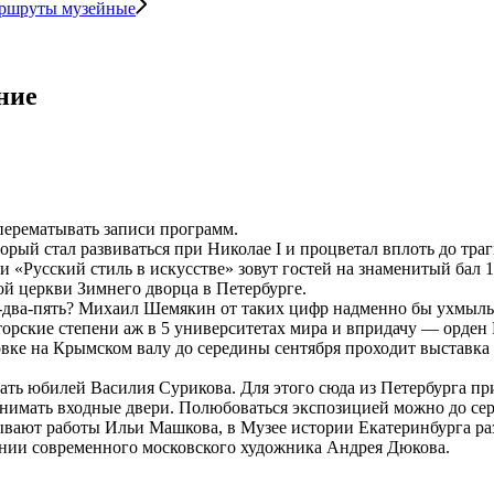
ршруты музейные
ние
 перематывать записи программ.
рый стал развиваться при Николае I и процветал вплоть до тра
 «Русский стиль в искусстве» зовут гостей на знаменитый бал 1
ой церкви Зимнего дворца в Петербурге.
-два-пять? Михаил Шемякин от таких цифр надменно бы ухмыльн
торские степени аж в 5 университетах мира и впридачу — орден
яковке на Крымском валу до середины сентября проходит выста
ть юбилей Василия Сурикова. Для этого сюда из Петербурга п
снимать входные двери. Полюбоваться экспозицией можно до сер
ывают работы Ильи Машкова, в Музее истории Екатеринбурга раз
ении современного московского художника Андрея Дюкова.