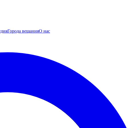
едия
Города вещания
О нас