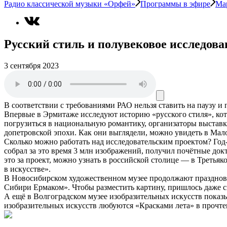
Радио классической музыки «Орфей»
Программы в эфире
Ма
Русский стиль и полувековое исследова
3 сентября 2023
В соответствии с требованиями
РАО
нельзя ставить на паузу и
Впервые в Эрмитаже исследуют историю «русского стиля», кото
погрузиться в национальную романтику, организаторы выставки
допетровской эпохи. Как они выглядели, можно увидеть в Мал
Сколько можно работать над исследовательским проектом? Год
собрал за это время 3 млн изображений, получил почётные док
это за проект, можно узнать в российской столице — в Треть
в искусстве».
В Новосибирском художественном музее продолжают празднова
Сибири Ермаком». Чтобы разместить картину, пришлось даже 
А ещё в Волгоградском музее изобразительных искусств показ
изобразительных искусств любуются «Красками лета» в прочт