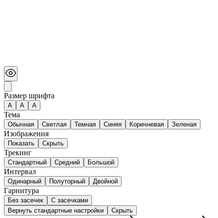
Размер шрифта
А
A
A
Тема
Обычная
Светлая
Темная
Синяя
Коричневая
Зеленая
Изображения
Показать
Скрыть
Трекинг
Стандартный
Средний
Большой
Интервал
Одинарный
Полуторный
Двойной
Гарнитура
Без засечек
С засечками
Вернуть стандартные настройки
Скрыть